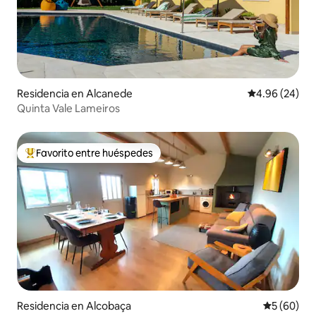
Residencia en Alcanede
Calificación p
4.96 (24)
Quinta Vale Lameiros
Favorito entre huéspedes
De los mejores en Favorito entre huéspedes
Residencia en Alcobaça
Calificaci
5 (60)