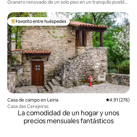
Granero renovado de un solo piso en un tranquilo pueblo
rural
Favorito entre huéspedes
De los mejores en Favorito entre huéspedes
Casa de campo en Leiria
Calificación p
4.91 (276)
Casa das Cerejeiras
La comodidad de un hogar y unos
precios mensuales fantásticos