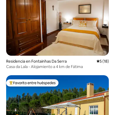
Residencia en Fontainhas Da Serra
Calificaci
5 (18)
Casa da Lala - Alojamiento a 4 km de Fátima
Favorito entre huéspedes
De los mejores en Favorito entre huéspedes