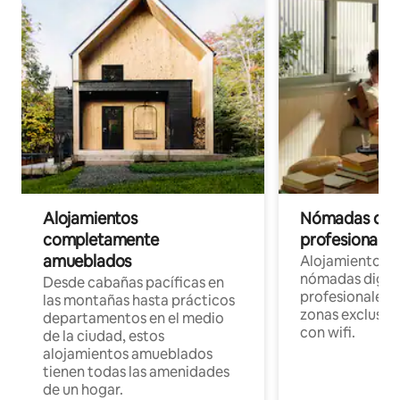
Alojamientos
Nómadas digit
completamente
profesionales 
amueblados
Alojamientos 
nómadas digita
Desde cabañas pacíficas en
profesionales d
las montañas hasta prácticos
zonas exclusiva
departamentos en el medio
con wifi.
de la ciudad, estos
alojamientos amueblados
tienen todas las amenidades
de un hogar.