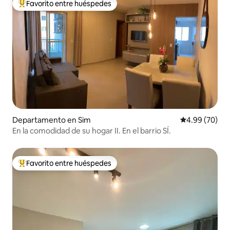
Favorito entre huéspedes
De los mejores en Favorito entre huéspedes
Departamento en Sim
Calificación p
4.99 (70)
En la comodidad de su hogar II. En el barrio SÍ.
Favorito entre huéspedes
De los mejores en Favorito entre huéspedes