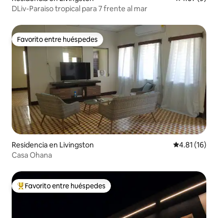
DLiv-Paraiso tropical para 7 frente al mar
Favorito entre huéspedes
Favorito entre huéspedes
Residencia en Livingston
Calificación 
4.81 (16)
Casa Ohana
Favorito entre huéspedes
De los mejores en Favorito entre huéspedes