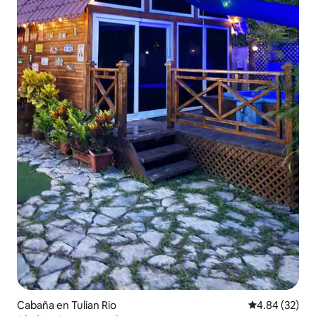
Cabaña en Tulian Rio
Calificación p
4.84 (32)