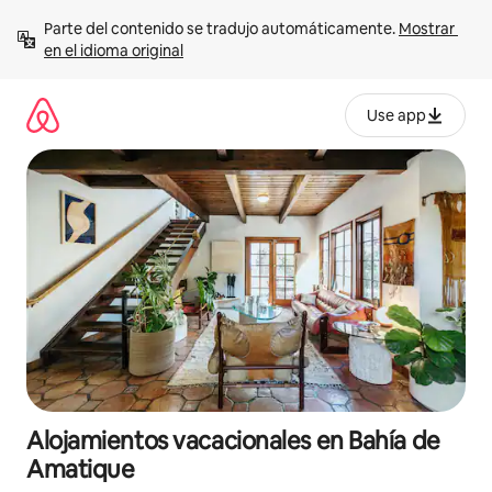
Ir
Parte del contenido se tradujo automáticamente. 
Mostrar 
al
en el idioma original
contenido
Use app
Alojamientos vacacionales en Bahía de
Amatique