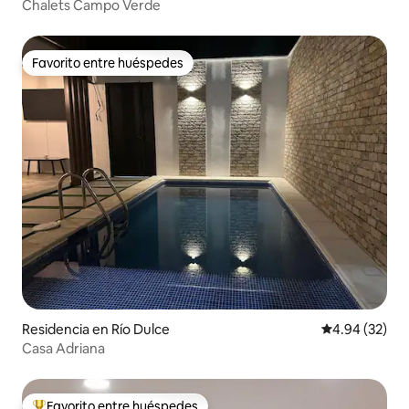
Chalets Campo Verde
Favorito entre huéspedes
Favorito entre huéspedes
Residencia en Río Dulce
Calificación p
4.94 (32)
Casa Adriana
Favorito entre huéspedes