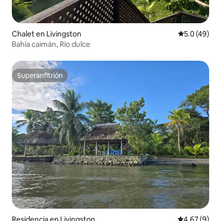
Chalet en Livingston
Calificación
5.0 (49)
Bahía caimán, Río dulce
Superanfitrión
Superanfitrión
Residencia en Livingston
Calificación
4.67 (9)