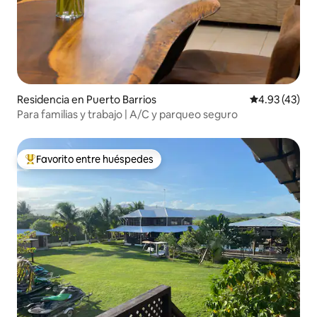
Residencia en Puerto Barrios
Calificación 
4.93 (43)
Para familias y trabajo | A/C y parqueo seguro
Favorito entre huéspedes
De los mejores en Favorito entre huéspedes