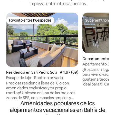
limpieza, entre otros aspectos.
Favorito entre huéspedes
Superanfitrión
Favorito entre huéspedes
Superanfitrión
Departamento en 
Apartamento Coc
Livingston Izabal
¿Buscas un lugar 
Residencia en San Pedro Sula
Calificación promedio: 4.97 de 
4.97 (69)
para vivir o vacaci
Escape de lujo - Rooftop privado
guatemalteco? Es
Preciosa residencia llena de lujo con
ideal para ti. Características del
amenidades exclusivas y tu propio
apartamento: 72 metros cuadrados 2
rooftop! Ubicada en una de las mejores
habitaciones 2 baños completos Sala,
zonas de SPS, con espacios amplios y
comedor y cocina inte
Amenidades populares de los
llenos de estilo. Completamente
balcón para descansar Ubi
equipada con todo lo que puedas
privilegiada: A me
alojamientos vacacionales en Bahía de
necesitar: Estacionamiento privado,
caminando de Play