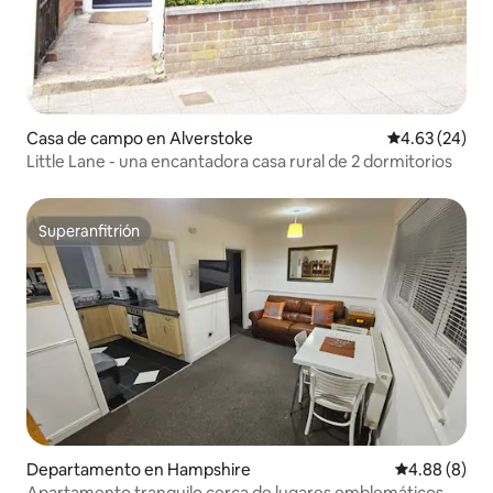
Casa de campo en Alverstoke
Calificación p
4.63 (24)
Little Lane - una encantadora casa rural de 2 dormitorios
Superanfitrión
Superanfitrión
Departamento en Hampshire
Calificación
4.88 (8)
Apartamento tranquilo cerca de lugares emblemáticos