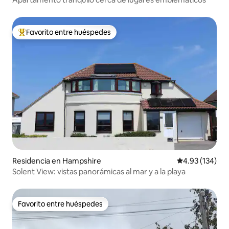
Favorito entre huéspedes
De los mejores en Favorito entre huéspedes
Residencia en Hampshire
Calificación p
4.93 (134)
Solent View: vistas panorámicas al mar y a la playa
Favorito entre huéspedes
Favorito entre huéspedes