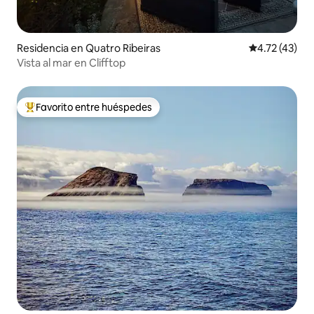
Residencia en Quatro Ribeiras
Calificación 
4.72 (43)
Vista al mar en Clifftop
Favorito entre huéspedes
De los mejores en Favorito entre huéspedes