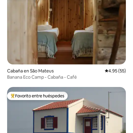
Cabaña en São Mateus
Calificación 
4.95 (55)
Banana Eco Camp - Cabaña - Café
Favorito entre huéspedes
De los mejores en Favorito entre huéspedes