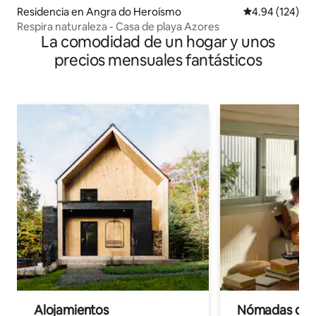
Residencia en Angra do Heroísmo
Calificación pr
4.94 (124)
Respira naturaleza - Casa de playa Azores
La comodidad de un hogar y unos
precios mensuales fantásticos
Alojamientos
Nómadas digit