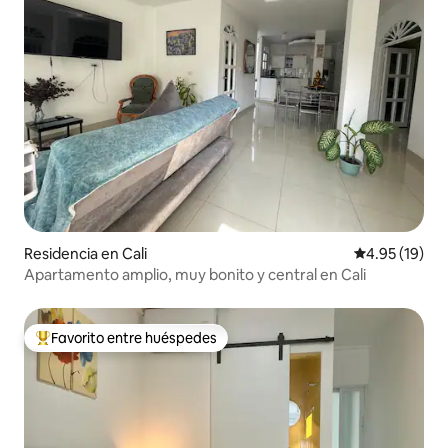
Residencia en Cali
Calificación 
4.95 (19)
Apartamento amplio, muy bonito y central en Cali
Favorito entre huéspedes
De los mejores en Favorito entre huéspedes