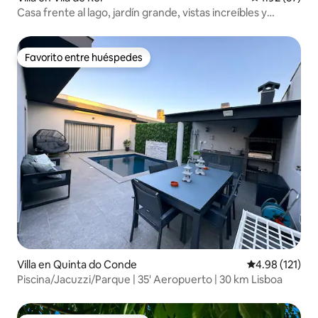
Casa frente al lago, jardín grande, vistas increíbles y
jacuzzi
Favorito entre huéspedes
Favorito entre huéspedes
Villa en Quinta do Conde
Calificación p
4.98 (121)
Piscina/Jacuzzi/Parque | 35' Aeropuerto | 30 km Lisboa