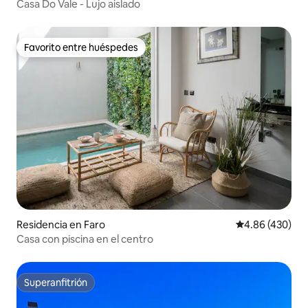
Casa Do Vale - Lujo aislado
Favorito entre huéspedes
Favorito entre huéspedes
Residencia en Faro
Calificación pr
4.86 (430)
Casa con piscina en el centro
Superanfitrión
Superanfitrión