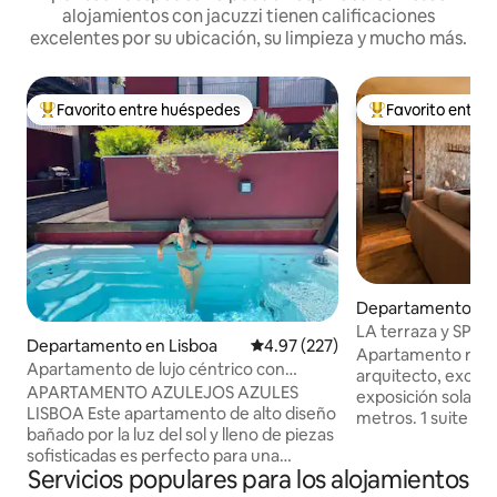
alojamientos con jacuzzi tienen calificaciones
excelentes por su ubicación, su limpieza y mucho más.
Favorito entre huéspedes
Favorito entre
De los mejores en Favorito entre huéspedes
De los mejores en
Departamento en 
os
LA terraza y SPA
Departamento en Lisboa
Calificación promedio: 4.97 de 5
4.97 (227)
Apartamento recon
Apartamento de lujo céntrico con
arquitecto, excele
terraza y jacuzzi
APARTAMENTO AZULEJOS AZULES
exposición solar, c
LISBOA Este apartamento de alto diseño
metros. 1 suite con SPA y baño turco c
bañado por la luz del sol y lleno de piezas
aromaterapia. 1 su
sofisticadas es perfecto para una
vista al mar, panta
Servicios populares para los alojamientos
estancia relajada en el centro histórico
cine. Habitación co