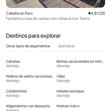
Cabaña en Faro
Calificación 
4.91 (23)
Fantástica casa de campo con vistas al mar Tavira
Destinos para explorar
Otros tipos de alojamientos
Qué hacer
Cabañas
Rentas vacacionales en minicasas
Alentejo
Alentejo
Molinos de viento vacacionales
Villas
Alentejo
Alentejo
Condominios
Hoteles boutique
Alentejo
Alentejo
Alojamientos con desayuno
Mostrar más
Alentejo