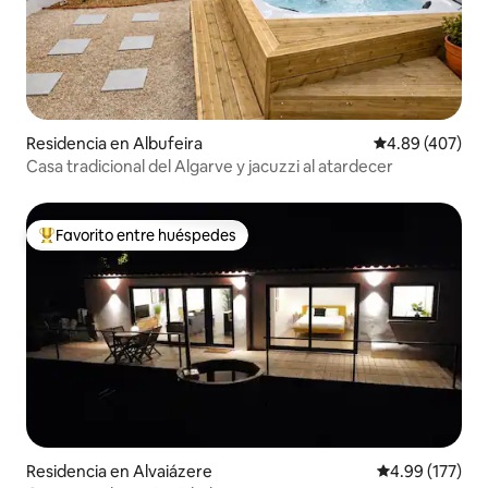
Residencia en Albufeira
Calificación pr
4.89 (407)
Casa tradicional del Algarve y jacuzzi al atardecer
Favorito entre huéspedes
De los mejores en Favorito entre huéspedes
Residencia en Alvaiázere
Calificación p
4.99 (177)