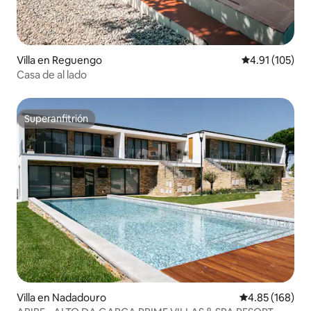
Villa en Reguengo
Calificación p
4.91 (105)
Casa de al lado
Superanfitrión
Superanfitrión
Villa en Nadadouro
Calificación pr
4.85 (168)