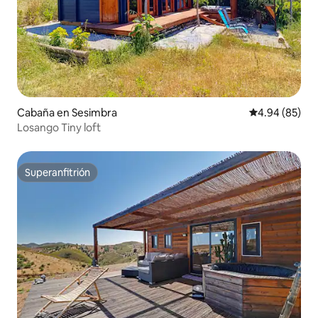
Cabaña en Sesimbra
Calificación p
4.94 (85)
Losango Tiny loft
Superanfitrión
Superanfitrión