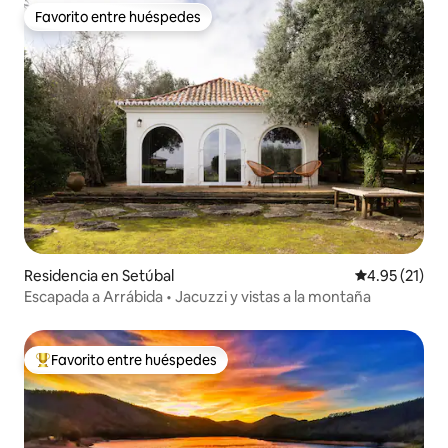
Favorito entre huéspedes
Favorito entre huéspedes
Residencia en Setúbal
Calificación 
4.95 (21)
Escapada a Arrábida • Jacuzzi y vistas a la montaña
Favorito entre huéspedes
De los mejores en Favorito entre huéspedes