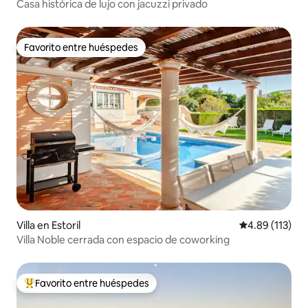
Casa histórica de lujo con jacuzzi privado
Favorito entre huéspedes
Favorito entre huéspedes
Villa en Estoril
Calificación p
4.89 (113)
Villa Noble cerrada con espacio de coworking
Favorito entre huéspedes
De los mejores en Favorito entre huéspedes