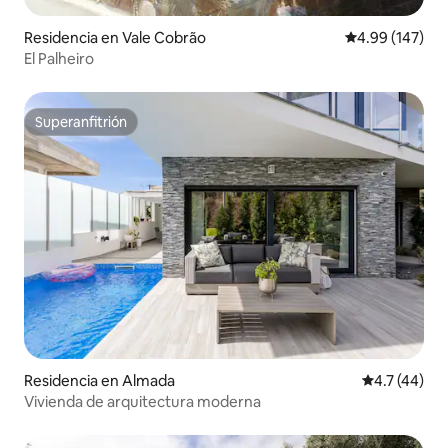
Residencia en Vale Cobrão
Calificación pr
4.99 (147)
El Palheiro
Superanfitrión
Superanfitrión
Residencia en Almada
Calificación
4.7 (44)
Vivienda de arquitectura moderna