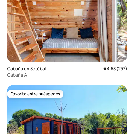
Cabaña en Setúbal
Calificación pr
4.63 (257)
Cabaña A
Favorito entre huéspedes
Favorito entre huéspedes