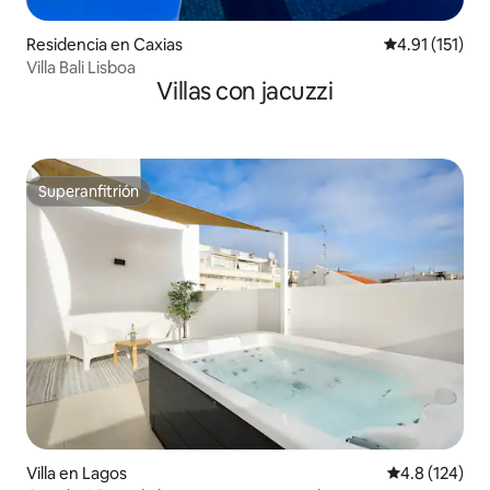
Residencia en Caxias
Calificación p
4.91 (151)
Villa Bali Lisboa
Villas con jacuzzi
Superanfitrión
Superanfitrión
Villa en Lagos
Calificación 
4.8 (124)