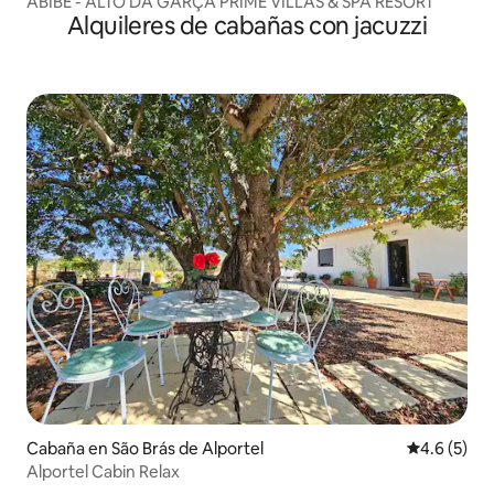
ABIBE - ALTO DA GARÇA PRIME VILLAS & SPA RESORT
Alquileres de cabañas con jacuzzi
Cabaña en São Brás de Alportel
Calificació
4.6 (5)
Alportel Cabin Relax