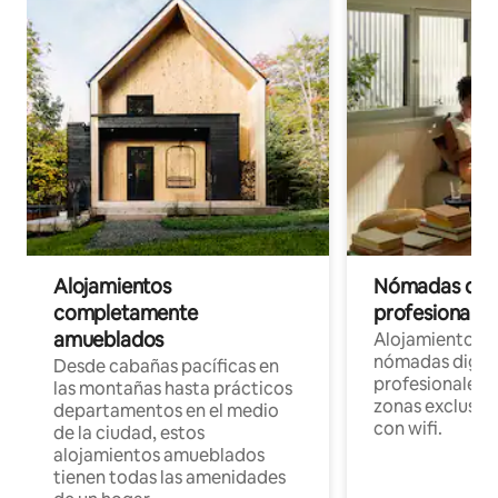
Alojamientos
Nómadas digit
completamente
profesionales 
amueblados
Alojamientos 
nómadas digita
Desde cabañas pacíficas en
profesionales d
las montañas hasta prácticos
zonas exclusiva
departamentos en el medio
con wifi.
de la ciudad, estos
alojamientos amueblados
tienen todas las amenidades