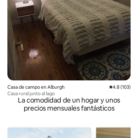
Casa de campo en Alburgh
Calificación 
4.8 (103)
Casa rural junto al lago
La comodidad de un hogar y unos
precios mensuales fantásticos