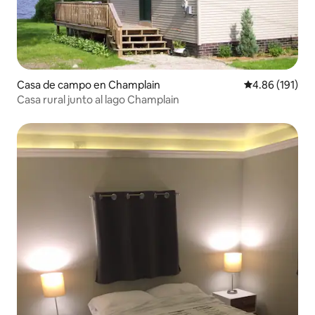
Casa de campo en Champlain
Calificación p
4.86 (191)
Casa rural junto al lago Champlain