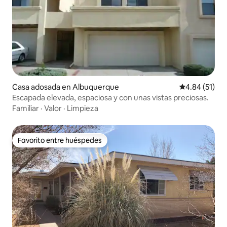
Casa adosada en Albuquerque
Calificación 
4.84 (51)
Escapada elevada, espaciosa y con unas vistas preciosas.
Familiar
·
Valor
·
Limpieza
Favorito entre huéspedes
Favorito entre huéspedes