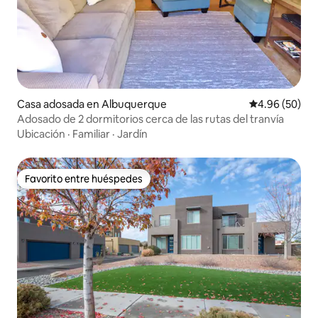
Casa adosada en Albuquerque
Calificación p
4.96 (50)
Adosado de 2 dormitorios cerca de las rutas del tranvía
Ubicación
·
Familiar
·
Jardín
Favorito entre huéspedes
Favorito entre huéspedes