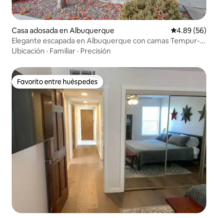
Casa adosada en Albuquerque
Calificación p
4.89 (56)
Elegante escapada en Albuquerque con camas Tempur-
Pedic
Ubicación
·
Familiar
·
Precisión
Favorito entre huéspedes
Favorito entre huéspedes