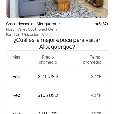
Casa adosada en Albuquerque
Calificaci
5 (37)
North Valley Southwest Gem
Familiar
·
Ubicación
·
Vista
¿Cuál es la mejor época para visitar
Albuquerque?
Mes
Precio
Temp.
promedio
promedio
Ene
$110 USD
37 °F
Feb
$105 USD
42 °F