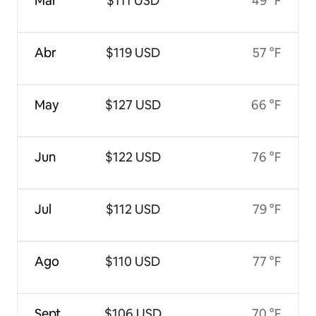
Mar
$111 USD
49 °F
Abr
$119 USD
57 °F
May
$127 USD
66 °F
Jun
$122 USD
76 °F
Jul
$112 USD
79 °F
Ago
$110 USD
77 °F
Sept
$106 USD
70 °F