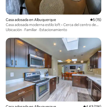
Casa adosada en Albuquerque
Calificaci
5 (15)
Casa adosada moderna estilo loft • Cerca del centro de
ABQ
Ubicación
·
Familiar
·
Estacionamiento
Casa adosada en Albuquerque
Calificación p
4.63 (116)