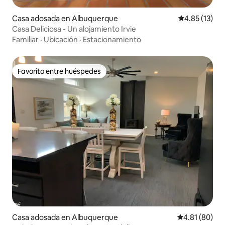
Casa adosada en Albuquerque
Calificación 
4.85 (13)
Casa Deliciosa - Un alojamiento Irvie
Familiar
·
Ubicación
·
Estacionamiento
Favorito entre huéspedes
Favorito entre huéspedes
Casa adosada en Albuquerque
Calificación 
4.81 (80)