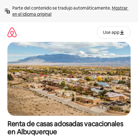
Ir
Parte del contenido se tradujo automáticamente. 
Mostrar 
al
en el idioma original
contenido
Use app
Renta de casas adosadas vacacionales
en Albuquerque