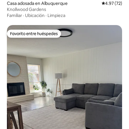
Casa adosada en Albuquerque
Calificación 
4.97 (72)
Knollwood Gardens
Familiar
·
Ubicación
·
Limpieza
Favorito entre huéspedes
Favorito entre huéspedes