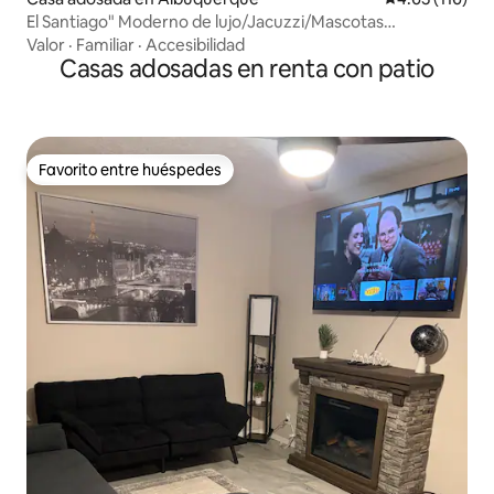
El Santiago" Moderno de lujo/Jacuzzi/Mascotas
bienvenidas
Valor
·
Familiar
·
Accesibilidad
Casas adosadas en renta con patio
Favorito entre huéspedes
Favorito entre huéspedes