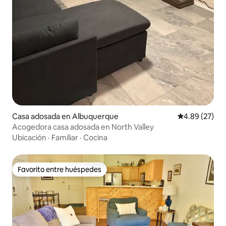
Casa adosada en Albuquerque
Calificación p
4.89 (27)
Acogedora casa adosada en North Valley
Ubicación
·
Familiar
·
Cocina
Favorito entre huéspedes
Favorito entre huéspedes