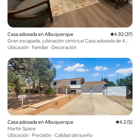
Casa adosada en Albuquerque
Calificación 
4.92 (37)
Gran escapada, ¡ubicación céntrica! Casa adosada de 4
dormitorios
Ubicación
·
Familiar
·
Decoración
Casa adosada en Albuquerque
Calificació
4.2 (5)
Martín Space
Ubicación
·
Precisión
·
Calidad del sueño