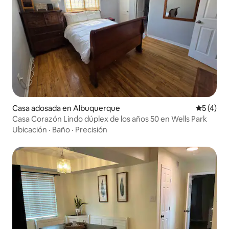
Casa adosada en Albuquerque
Calificac
5 (4)
Casa Corazón Lindo dúplex de los años 50 en Wells Park
Ubicación
·
Baño
·
Precisión