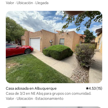
Valor
·
Ubicación
·
Llegada
Casa adosada en Albuquerque
Calificación 
4.53 (15)
Casa de 3/2 en NE Abq para grupos con comunidad.
Valor
·
Ubicación
·
Estacionamiento