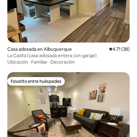
Casa adosada en Albuquerque
Calificación 
4.71 (38)
La Casita (casa adosada entera con garaje)
Ubicación
·
Familiar
·
Decoración
Favorito entre huéspedes
Favorito entre huéspedes