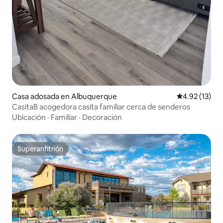
Casa adosada en Albuquerque
Calificación 
4.92 (13)
CasitaB acogedora casita familiar cerca de senderos
Ubicación
·
Familiar
·
Decoración
Superanfitrión
Superanfitrión