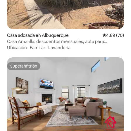
Casa adosada en Albuquerque
Calificación p
4.89 (70)
Casa Amarilla: descuentos mensuales, apta para
mascotas y niños
Ubicación
·
Familiar
·
Lavandería
Superanfitrión
Superanfitrión