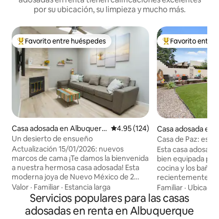
por su ubicación, su limpieza y mucho más.
Favorito entre huéspedes
Favorito entre
De los mejores en Favorito entre huéspedes
De los mejores en
Casa adosada en Albuquerq
Calificación promedio: 4.95 de 5
4.95 (124)
Casa adosada en 
ue
ue
Un desierto de ensueño
Casa de Paz: estilo
adosada remodel
Actualización 15/01/2026: nuevos
Esta casa adosada 
marcos de cama ¡Te damos la bienvenida
bien equipada para
a nuestra hermosa casa adosada! Esta
cocina y los baño
moderna joya de Nuevo México de 2
recientemente. El dormitorio principal
dormitorios y 2 baños tiene dos camas
tiene una cama Sl
Valor
·
Familiar
·
Estancia larga
Familiar
·
Ubicació
de plataforma tamaño queen. El
Servicios populares para las casas
segundo dormitori
dormitorio principal cuenta con baño
colchón de felpa. El
adosadas en renta en Albuquerque
privado y puerta rústica en el granero.
tiene un entorno 