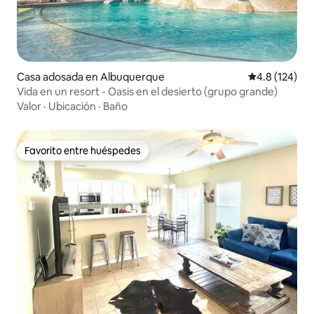
Casa adosada en Albuquerque
Calificación 
4.8 (124)
Vida en un resort - Oasis en el desierto (grupo grande)
Valor
·
Ubicación
·
Baño
Favorito entre huéspedes
Favorito entre huéspedes