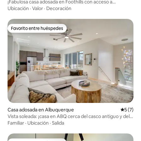
¡Fabulosa casa adosada en Foothills con acceso a
senderos!
Ubicación
·
Valor
·
Decoración
Favorito entre huéspedes
Favorito entre huéspedes
Casa adosada en Albuquerque
Calificac
5 (7)
Vista soleada: ¡casa en ABQ cerca del casco antiguo y del
BioPark!
Familiar
·
Ubicación
·
Salida