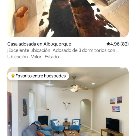
Casa adosada en Albuquerque
Calificación p
4.96 (82)
¡Excelente ubicación! Adosado de 3 dormitorios con
garaje y patio
Ubicación
·
Valor
·
Estado
Favorito entre huéspedes
De los mejores en Favorito entre huéspedes