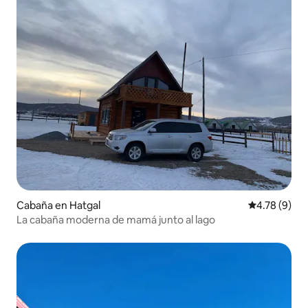
Cabaña en Hatgal
Calificación
4.78 (9)
La cabaña moderna de mamá junto al lago