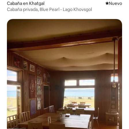
Cabaña en Khatgal
Nuevo aloj
Nuevo
Cabaña privada, Blue Pearl - Lago Khovsgol