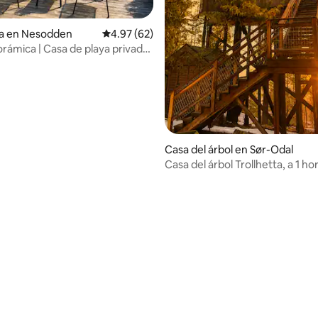
ia en Nesodden
Calificación promedio: 4.97 de 5; 62 evaluac
4.97 (62)
rámica | Casa de playa privada |
Oslo
Casa del árbol en Sør-Odal
Casa del árbol Trollhetta, a 1 hor
ciudad de Oslo
 4.92 de 5; 12 evaluaciones