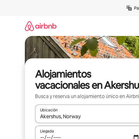
Ir
Pa
al
contenido
Alojamientos
vacacionales en Akershu
Busca y reserva un alojamiento único en Airb
Ubicación
Cuando los resultados estén disponibles, podrás na
Llegada