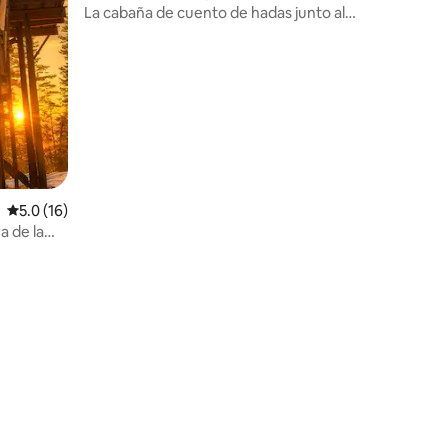
La cabaña de cuento de hadas junto al
lago
iones
Calificación promedio: 5.0 de 5; 16 evaluaciones
5.0 (16)
a de la