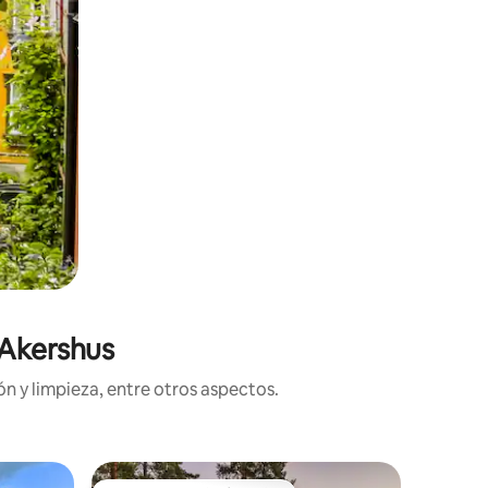
 Akershus
n y limpieza, entre otros aspectos.
Cabaña e