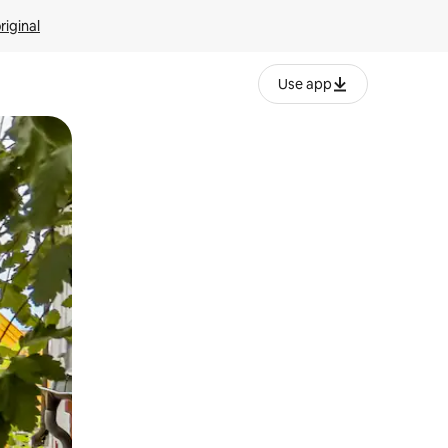
riginal
Use app
ien tocando y deslizando la pantalla.