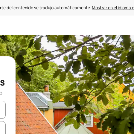
rte del contenido se tradujo automáticamente. 
Mostrar en el idioma o
s
nb
vegar usando las teclas de las flechas hacia arriba y hacia abajo, o b