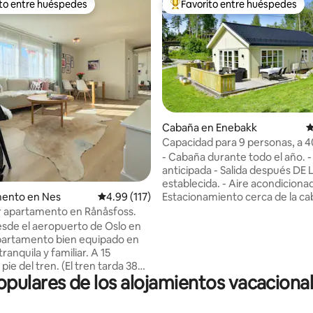
ito entre huéspedes
Favorito entre huéspedes
ejores en Favorito entre huéspedes
De los mejores en Favorito ent
Cabaña en Enebakk
C
4.89 de 5; 170 evaluaciones
Capacidad para 9 personas, a 
de Oslo. Por el agua y el bosque
- Cabaña durante todo el año. -
anticipada - Salida después DE 
establecida. - Aire acondiciona
Estacionamiento cerca de la ca
ento en Nes
Calificación promedio: 4.99 de 5; 117 evaluac
4.99 (117)
40 minutos en auto de Oslo, a
 apartamento en Rånåsfoss.
aproximadamente 1 hora del a
esde el aeropuerto de Oslo en
de OSL. - A poca distancia del a
bosque, ideal para pescar, nada
nquila y familiar. A 15
senderismo. - Parque infantil,
pie del tren. (El tren tarda 38
césped y cancha de voleibol de
ulares de los alojamientos vacaciona
 llegar a Oslo S.)
solo unos minutos a pie de la ca
damente 45 minutos en coche
Lugar para hacer fogata - En inv
15 minutos a pie de tiendas de