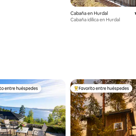
: 5.0 de 5; 84 evaluaciones
Cabaña en Hurdal
Cabaña idílica en Hurdal
ito entre huéspedes
Favorito entre huéspedes
ejores en Favorito entre huéspedes
De los mejores en Favorito ent