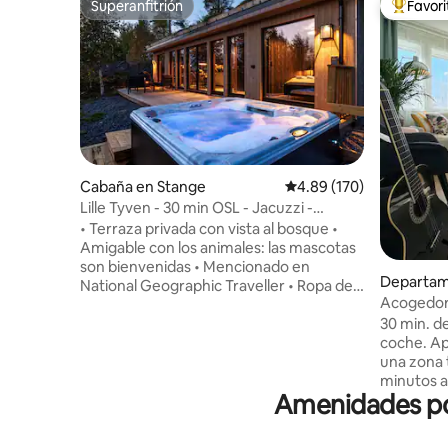
Superanfitrión
Favor
Superanfitrión
De los m
Cabaña en Stange
Calificación promedio: 
4.89 (170)
Lille Tyven - 30 min OSL - Jacuzzi -
Cabaña de diseño
• Terraza privada con vista al bosque •
Amigable con los animales: las mascotas
son bienvenidas • Mencionado en
Departam
National Geographic Traveller • Ropa de
Acogedor
cama, toallas y artículos básicos incluidos
30 min. d
— LO QUE DICEN LOS HUÉSPEDES —
coche. Apartamento bien equipado en
“Una cabaña increíblemente bonita y
una zona tra
moderna, muy limpia y acogedora. Qué
minutos a 
maravilla tener un jacuzzi. Zona tranquila
Amenidades pop
minutos en
y silenciosa sin ruidos, buenas camas y
Aproxima
cocina bien equipada». — DORMITORIOS
a Oslo. A 
— • Recámara 1 – cama matrimonial —