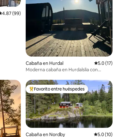
Calificación promedio: 4.87 de 5; 99 evaluaciones
4.87 (99)
Cabaña en Hurdal
Calificación promedi
5.0 (17)
Moderna cabaña en Hurdalslia con
hermosas vistas
Favorito entre huéspedes
re huéspedes
De los mejores en Favorito entre huéspedes
Cabaña en Nordby
Calificación promedi
5.0 (10)