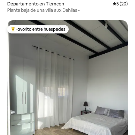
Departamento en Tlemcen
Calificaci
5 (20)
Planta baja de una villa aux Dahlias -
Favorito entre huéspedes
De los mejores en Favorito entre huéspedes