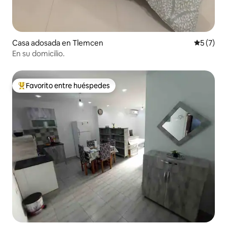
Casa adosada en Tlemcen
Calificac
5 (7)
En su domicilio.
Favorito entre huéspedes
De los mejores en Favorito entre huéspedes