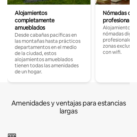
Alojamientos
Nómadas digit
completamente
profesionales 
amueblados
Alojamientos 
nómadas digita
Desde cabañas pacíficas en
profesionales d
las montañas hasta prácticos
zonas exclusiva
departamentos en el medio
con wifi.
de la ciudad, estos
alojamientos amueblados
tienen todas las amenidades
de un hogar.
Amenidades y ventajas para estancias
largas