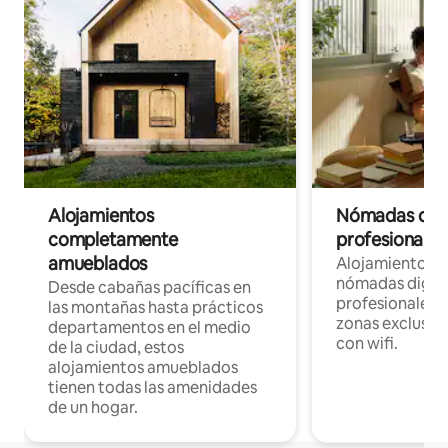
Alojamientos
Nómadas digit
completamente
profesionales 
amueblados
Alojamientos 
nómadas digita
Desde cabañas pacíficas en
profesionales d
las montañas hasta prácticos
zonas exclusiva
departamentos en el medio
con wifi.
de la ciudad, estos
alojamientos amueblados
tienen todas las amenidades
de un hogar.