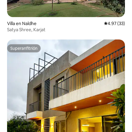
Villa en Naldhe
Calificación 
4.97 (33)
Satya Shree, Karjat
Superanfitrión
Superanfitrión