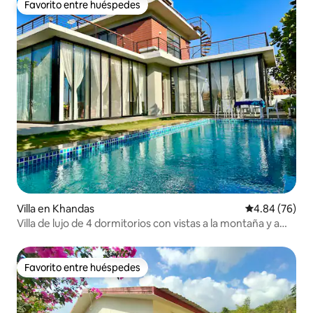
Favorito entre huéspedes
Favorito entre huéspedes
Villa en Khandas
Calificación p
4.84 (76)
Villa de lujo de 4 dormitorios con vistas a la montaña y a
más de 20 cascadas
Favorito entre huéspedes
Favorito entre huéspedes