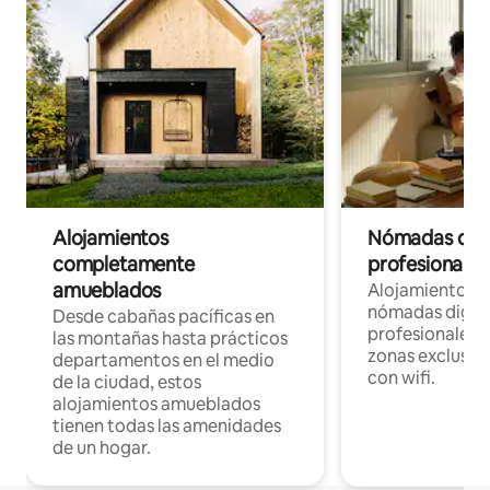
Alojamientos
Nómadas digit
completamente
profesionales 
amueblados
Alojamientos 
nómadas digita
Desde cabañas pacíficas en
profesionales d
las montañas hasta prácticos
zonas exclusiva
departamentos en el medio
con wifi.
de la ciudad, estos
alojamientos amueblados
tienen todas las amenidades
de un hogar.