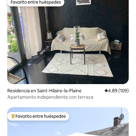
Favorito entre huéspedes
Favorito entre huéspedes
Residencia en Saint-Hilaire-la-Plaine
Calificación pr
4.89 (109)
Apartamento independiente con terraza
Favorito entre huéspedes
De los mejores en Favorito entre huéspedes