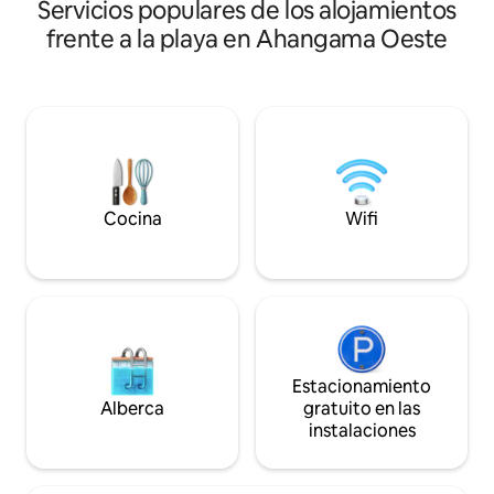
Servicios populares de los alojamientos
nuestra nueva y mo
servicio excepcional.
vistas a la arena y 
frente a la playa en Ahangama Oeste
horizonte ilimitado
una cocina bien e
un salón adyacent
con baño y aire a
con una cama tam
capacidad para cu
gratuito, por supu
solo cinco minutos
Mirissa está a me
Cocina
Wifi
Estacionamiento
Alberca
gratuito en las
instalaciones