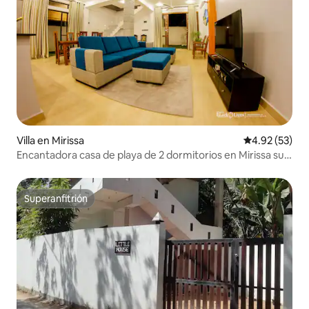
Villa en Mirissa
Calificación 
4.92 (53)
Encantadora casa de playa de 2 dormitorios en Mirissa sur-
154
Superanfitrión
Superanfitrión