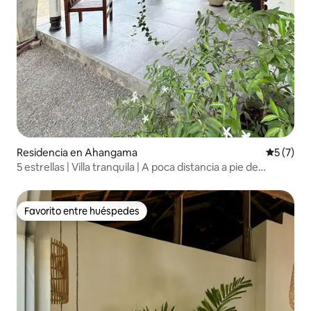
Residencia en Ahangama
Calificac
5 (7)
5 estrellas | Villa tranquila | A poca distancia a pie de
lugares para surfear | Starlink
Favorito entre huéspedes
Favorito entre huéspedes