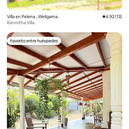
Villa en Pelena , Weligama.
Calificación 
4.92 (13)
Ranmitha Villa
Favorito entre huéspedes
Favorito entre huéspedes