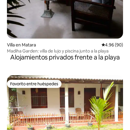
Villa en Matara
Calificación p
4.96 (90)
Madiha Garden: villa de lujo y piscina junto a la playa
Alojamientos privados frente a la playa
Favorito entre huéspedes
Favorito entre huéspedes