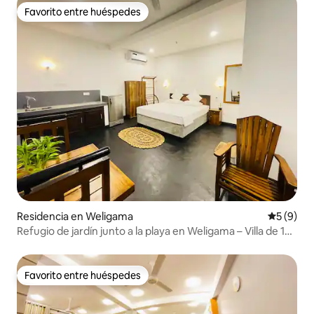
Favorito entre huéspedes
Favorito entre huéspedes
Residencia en Weligama
Calificac
5 (9)
Refugio de jardín junto a la playa en Weligama – Villa de 1
dormitorio
Favorito entre huéspedes
Favorito entre huéspedes