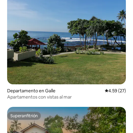
Departamento en Galle
Calificación 
4.59 (27)
Apartamentos con vistas al mar
Superanfitrión
Superanfitrión