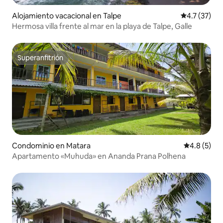
Alojamiento vacacional en Talpe
Calificación
4.7 (37)
Hermosa villa frente al mar en la playa de Talpe, Galle
Superanfitrión
Superanfitrión
Condominio en Matara
Calificació
4.8 (5)
Apartamento «Muhuda» en Ananda Prana Polhena