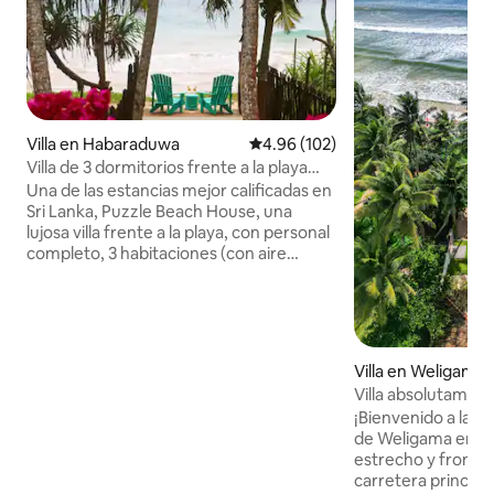
Villa en Habaraduwa
Calificación promedio: 4.96 de 5
4.96 (102)
Villa de 3 dormitorios frente a la playa
con chef y personal
Una de las estancias mejor calificadas en
Sri Lanka, Puzzle Beach House, una
lujosa villa frente a la playa, con personal
completo, 3 habitaciones (con aire
acondicionado), todas con baño privado,
y desayuno de cortesía Esta joya, entre
los mejores alojamientos de Airbnb en
todo el mundo, combina elegancia
tropical, servicio excepcional y
Villa en Weligama
privacidad. Perfecto para familias,
Villa absolutament
amigos o parejas que buscan un refugio
piscina.
¡Bienvenido a la vil
paradisíaco. Un santuario de tortugas, a
de Weligama en Sr
poca distancia a pie. Chef de tiempo
estrecho y frondos
completo. 2 albercas para familias,
carretera principa
amplias áreas de entretenimiento y un