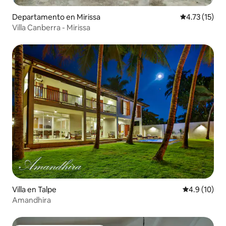
Departamento en Mirissa
Calificación 
4.73 (15)
Villa Canberra - Mirissa
Villa en Talpe
Calificación
4.9 (10)
Amandhira