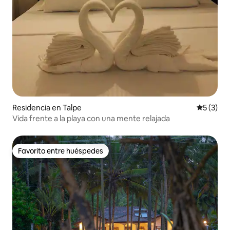
Residencia en Talpe
Calificac
5 (3)
Vida frente a la playa con una mente relajada
Favorito entre huéspedes
Favorito entre huéspedes