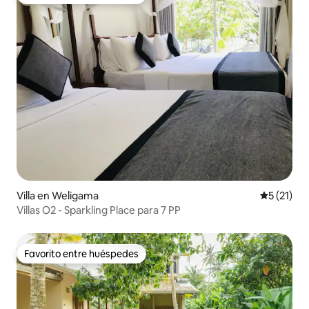
Favorito entre huéspedes
Villa en Weligama
Calificaci
5 (21)
Villas O2 - Sparkling Place para 7 PP
Favorito entre huéspedes
Favorito entre huéspedes