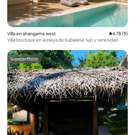
Villa en ahangama west
Calificación
4.78 (9)
Villa boutique en la playa de Kabalana: lujo y serenidad
Superanfitrión
Superanfitrión