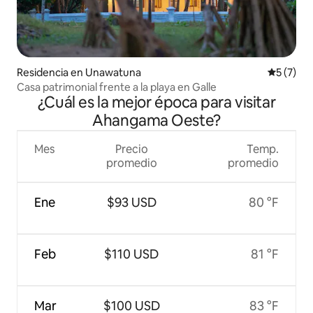
Residencia en Unawatuna
Calificac
5 (7)
Casa patrimonial frente a la playa en Galle
¿Cuál es la mejor época para visitar
Ahangama Oeste?
Mes
Precio
Temp.
promedio
promedio
Ene
$93 USD
80 °F
Feb
$110 USD
81 °F
Mar
$100 USD
83 °F