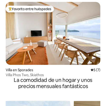
Favorito entre huéspedes
De los mejores en Favorito entre huéspedes
Villa en Sporades
Calificac
5 (7)
Villa Phos Two, Skiathos
La comodidad de un hogar y unos
precios mensuales fantásticos