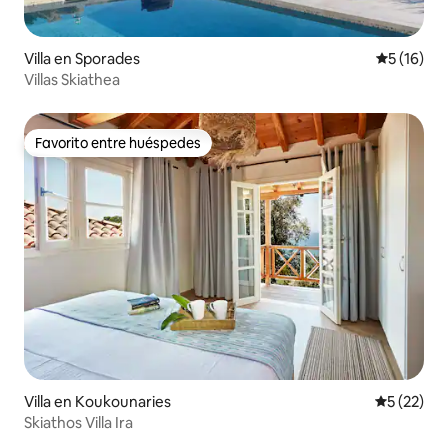
Villa en Sporades
Calificaci
5 (16)
Villas Skiathea
Favorito entre huéspedes
Favorito entre huéspedes
Villa en Koukounaries
Calificaci
5 (22)
Skiathos Villa Ira