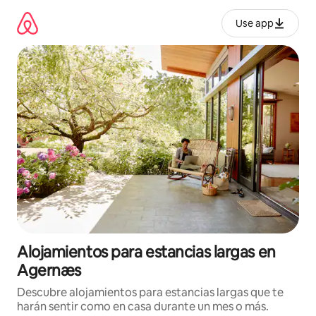
Ir
al
Use app
contenido
Alojamientos para estancias largas en
Agernæs
Descubre alojamientos para estancias largas que te
harán sentir como en casa durante un mes o más.