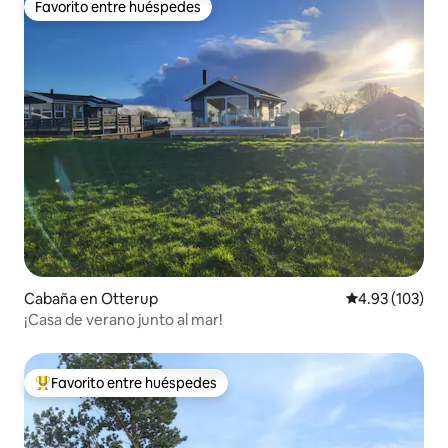
Favorito entre huéspedes
Favorito entre huéspedes
Cabaña en Otterup
Calificación p
4.93 (103)
¡Casa de verano junto al mar!
Favorito entre huéspedes
De los mejores en Favorito entre huéspedes