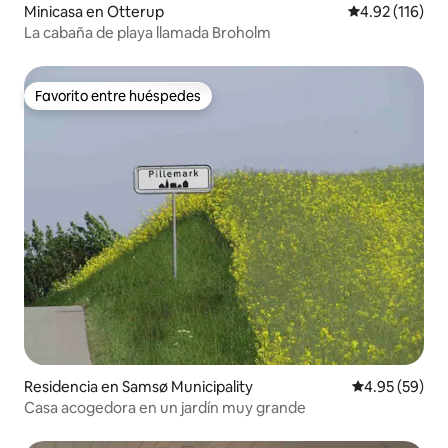
Minicasa en Otterup
Calificación p
4.92 (116)
La cabaña de playa llamada Broholm
Favorito entre huéspedes
Favorito entre huéspedes
Residencia en Samsø Municipality
Calificación p
4.95 (59)
Casa acogedora en un jardín muy grande