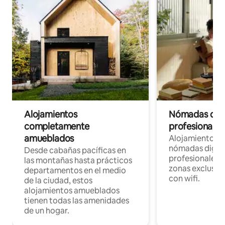
Alojamientos
Nómadas digit
completamente
profesionales 
amueblados
Alojamientos 
nómadas digita
Desde cabañas pacíficas en
profesionales d
las montañas hasta prácticos
zonas exclusiva
departamentos en el medio
con wifi.
de la ciudad, estos
alojamientos amueblados
tienen todas las amenidades
de un hogar.