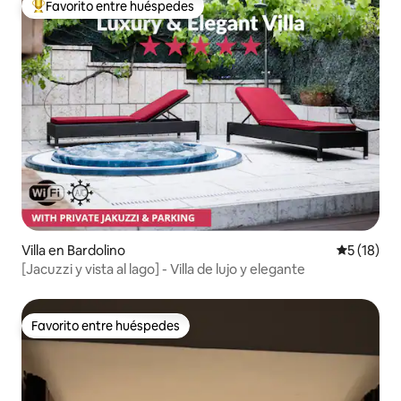
Favorito entre huéspedes
De los mejores en Favorito entre huéspedes
Villa en Bardolino
Calificaci
5 (18)
[Jacuzzi y vista al lago] - Villa de lujo y elegante
Favorito entre huéspedes
Favorito entre huéspedes