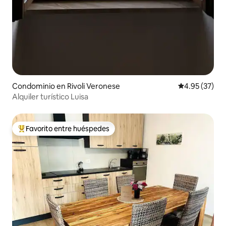
Condominio en Rivoli Veronese
Calificación 
4.95 (37)
Alquiler turístico Luisa
Favorito entre huéspedes
De los mejores en Favorito entre huéspedes