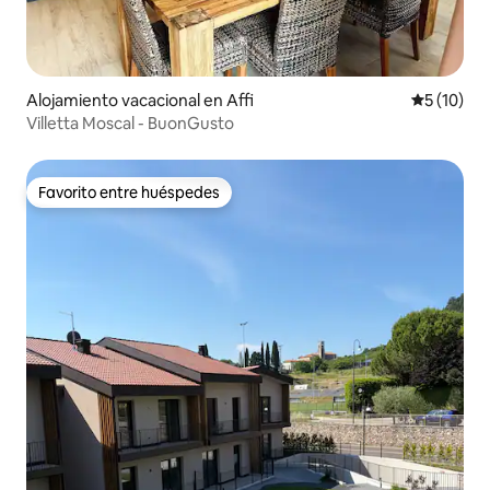
Alojamiento vacacional en Affi
Calificaci
5 (10)
Villetta Moscal - BuonGusto
Favorito entre huéspedes
Favorito entre huéspedes