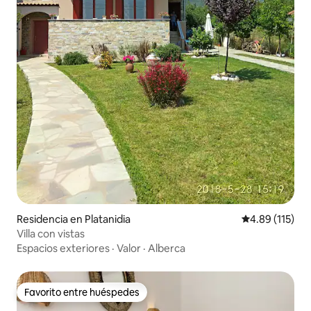
Residencia en Platanidia
Calificación p
4.89 (115)
Villa con vistas
Espacios exteriores
·
Valor
·
Alberca
Favorito entre huéspedes
Favorito entre huéspedes