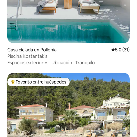
Casa cíclada en Pollonia
Calificación
5.0 (31)
Piscina Kostantakis
Espacios exteriores
·
Ubicación
·
Tranquilo
Favorito entre huéspedes
De los mejores en Favorito entre huéspedes