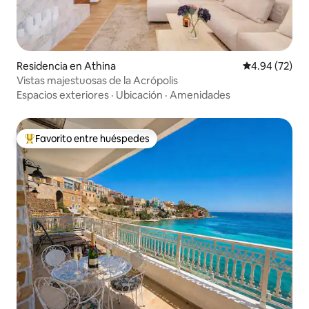
Residencia en Athina
Calificación p
4.94 (72)
Vistas majestuosas de la Acrópolis
Espacios exteriores
·
Ubicación
·
Amenidades
Favorito entre huéspedes
De los mejores en Favorito entre huéspedes