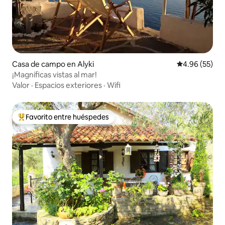
Casa de campo en Alyki
Calificación p
4.96 (55)
¡Magníficas vistas al mar!
Valor
·
Espacios exteriores
·
Wifi
Favorito entre huéspedes
De los mejores en Favorito entre huéspedes