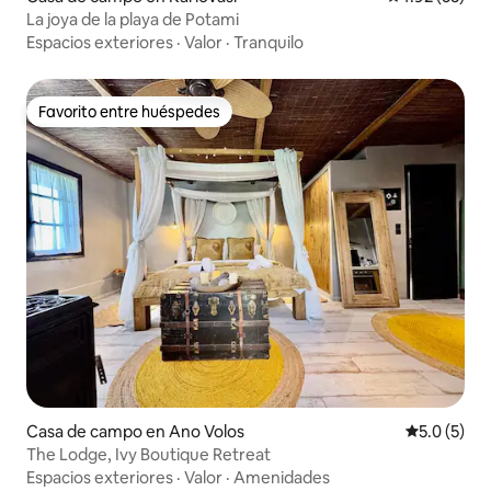
La joya de la playa de Potami
Espacios exteriores
·
Valor
·
Tranquilo
Favorito entre huéspedes
Favorito entre huéspedes
Casa de campo en Ano Volos
Calificació
5.0 (5)
The Lodge, Ivy Boutique Retreat
Espacios exteriores
·
Valor
·
Amenidades