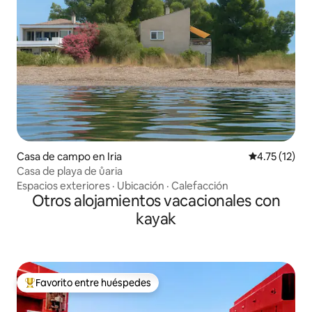
Casa de campo en Iria
Calificación 
4.75 (12)
Casa de playa de ůaria
Espacios exteriores
·
Ubicación
·
Calefacción
Otros alojamientos vacacionales con
kayak
Favorito entre huéspedes
De los mejores en Favorito entre huéspedes