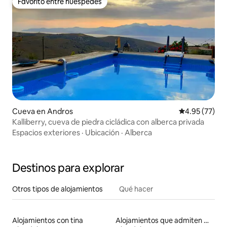
Favorito entre huéspedes
Favorito entre huéspedes
Cueva en Andros
Calificación 
4.95 (77)
Kalliberry, cueva de piedra cicládica con alberca privada
Espacios exteriores
·
Ubicación
·
Alberca
Destinos para explorar
Otros tipos de alojamientos
Qué hacer
Alojamientos con tina
Alojamientos que admiten mascotas