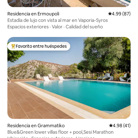
Residencia en Ermoupoli
Calificación p
4.99 (87)
Estadía de lujo con vista al mar en Vaporia-Syros
Espacios exteriores
·
Valor
·
Calidad del sueño
Favorito entre huéspedes
De los mejores en Favorito entre huéspedes
Residencia en Grammatiko
Calificación 
4.98 (41)
Blue&Green lower villas floor + pool,Sesi Marathon