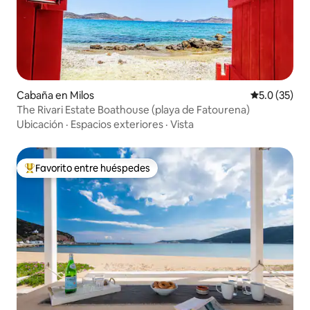
Cabaña en Milos
Calificación
5.0 (35)
The Rivari Estate Boathouse (playa de Fatourena)
Ubicación
·
Espacios exteriores
·
Vista
Favorito entre huéspedes
De los mejores en Favorito entre huéspedes