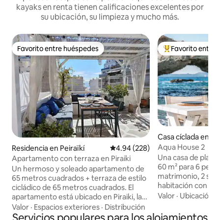
kayaks en renta tienen calificaciones excelentes por
su ubicación, su limpieza y mucho más.
Favorito entre huéspedes
Favorito entre
Favorito entre huéspedes
De los mejores en
Casa cíclada en Mil
Aqua House 2
Residencia en Peiraïkí
Calificación promedio: 4.94 de 5
4.94 (228)
Una casa de playa 
Apartamento con terraza en Piraiki
60 m² para 6 pers
Un hermoso y soleado apartamento de
matrimonio, 2 sof
65 metros cuadrados + terraza de estilo
habitación con 2 
cicládico de 65 metros cuadrados. El
elegantes y cómod
Valor
·
Ubicación
·
apartamento está ubicado en Piraiki, la
un estilo boho y 
zona más idílica de El Pireo. Piraiki es
Valor
·
Espacios exteriores
·
Distribución
combinado con la c
famosa por las tabernas de pescado y la
Servicios populares para los alojamientos