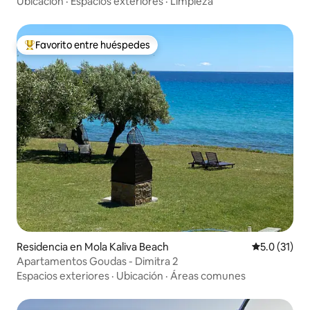
Ubicación
·
Espacios exteriores
·
Limpieza
Favorito entre huéspedes
De los mejores en Favorito entre huéspedes
Residencia en Mola Kaliva Beach
Calificación
5.0 (31)
Apartamentos Goudas - Dimitra 2
Espacios exteriores
·
Ubicación
·
Áreas comunes