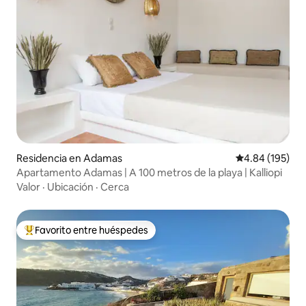
Residencia en Adamas
Calificación pr
4.84 (195)
Apartamento Adamas | A 100 metros de la playa | Kalliopi
Valor
·
Ubicación
·
Cerca
Favorito entre huéspedes
De los mejores en Favorito entre huéspedes