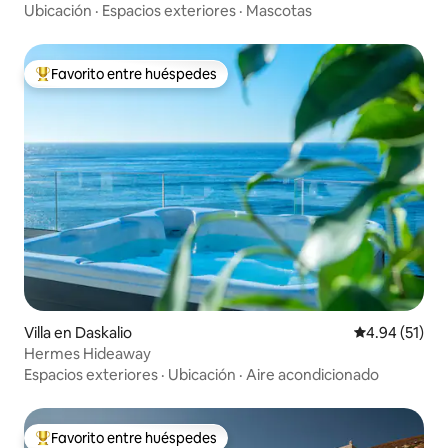
Ubicación
·
Espacios exteriores
·
Mascotas
Favorito entre huéspedes
De los mejores en Favorito entre huéspedes
Villa en Daskalio
Calificación 
4.94 (51)
Hermes Hideaway
Espacios exteriores
·
Ubicación
·
Aire acondicionado
Favorito entre huéspedes
De los mejores en Favorito entre huéspedes