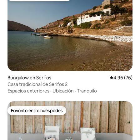
Bungalow en Serifos
Calificación p
4.96 (76)
Casa tradicional de Serifos 2
Espacios exteriores
·
Ubicación
·
Tranquilo
Favorito entre huéspedes
Favorito entre huéspedes