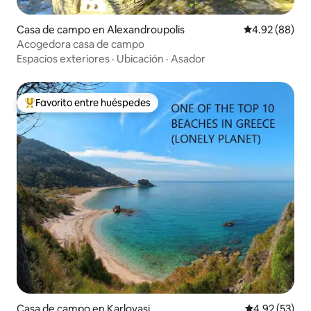
Casa de campo en Alexandroupolis
Calificación p
4.92 (88)
Acogedora casa de campo
Espacios exteriores
·
Ubicación
·
Asador
Favorito entre huéspedes
De los mejores en Favorito entre huéspedes
Casa de campo en Karlovasi
Calificación 
4.92 (53)