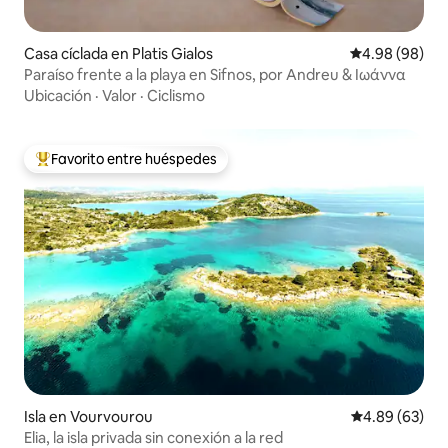
Casa cíclada en Platis Gialos
Calificación p
4.98 (98)
Paraíso frente a la playa en Sifnos, por Andreu & Ιωάννα
Ubicación
·
Valor
·
Ciclismo
Favorito entre huéspedes
De los mejores en Favorito entre huéspedes
Isla en Vourvourou
Calificación p
4.89 (63)
Elia, la isla privada sin conexión a la red