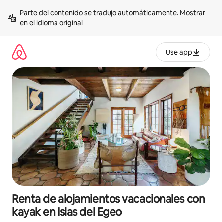
Ir
Parte del contenido se tradujo automáticamente. 
Mostrar 
al
en el idioma original
contenido
Use app
Renta de alojamientos vacacionales con
kayak en Islas del Egeo