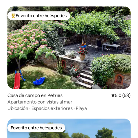
Favorito entre huéspedes
De los mejores en Favorito entre huéspedes
Casa de campo en Petries
Calificación
5.0 (58)
Apartamento con vistas al mar
Ubicación
·
Espacios exteriores
·
Playa
Favorito entre huéspedes
Favorito entre huéspedes