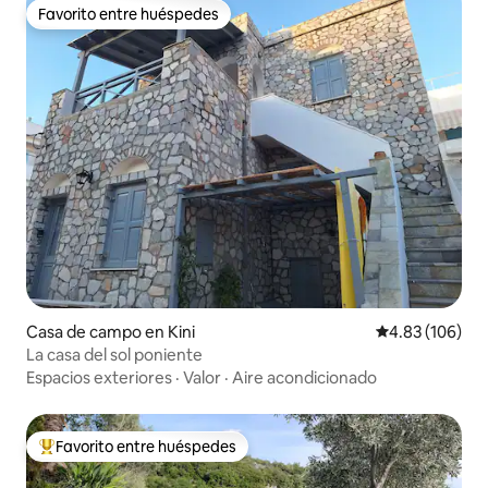
Favorito entre huéspedes
Favorito entre huéspedes
Casa de campo en Kini
Calificación pr
4.83 (106)
La casa del sol poniente
Espacios exteriores
·
Valor
·
Aire acondicionado
Favorito entre huéspedes
De los mejores en Favorito entre huéspedes