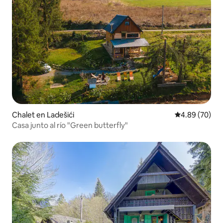
Chalet en Ladešići
Calificación p
4.89 (70)
Casa junto al río "Green butterfly"