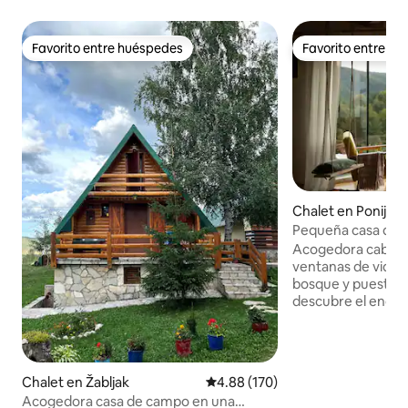
Favorito entre huéspedes
Favorito entre h
Favorito entre huéspedes
Favorito entre h
Chalet en Ponijeri
Pequeña casa de 
experiencia bouti
Acogedora cabañ
ventanas de vidrio
bosque y puestas 
descubre el encant
Cottage Dream en 
con impresionantes
mágicas puestas de
ventanas panorámi
Chalet en Žabljak
Calificación promedio: 4.88 de 5
4.88 (170)
refugio acogedor
Acogedora casa de campo en una
la naturaleza y la