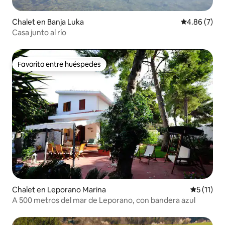
Chalet en Banja Luka
Calificación
4.86 (7)
Casa junto al río
Favorito entre huéspedes
Favorito entre huéspedes
Chalet en Leporano Marina
Calificaci
5 (11)
A 500 metros del mar de Leporano, con bandera azul