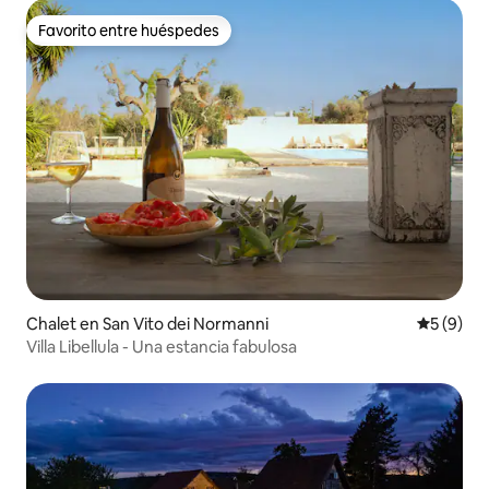
Favorito entre huéspedes
Favorito entre huéspedes
Chalet en San Vito dei Normanni
Calificac
5 (9)
Villa Libellula - Una estancia fabulosa