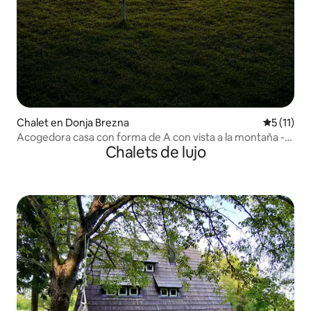
Chalet en Donja Brezna
Calificaci
5 (11)
Acogedora casa con forma de A con vista a la montaña -
Chalets de lujo
Brezna