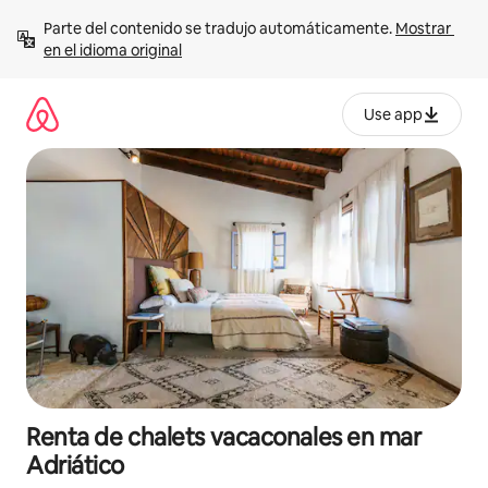
Ir
Parte del contenido se tradujo automáticamente. 
Mostrar 
al
en el idioma original
contenido
Use app
Renta de chalets vacaconales en mar
Adriático