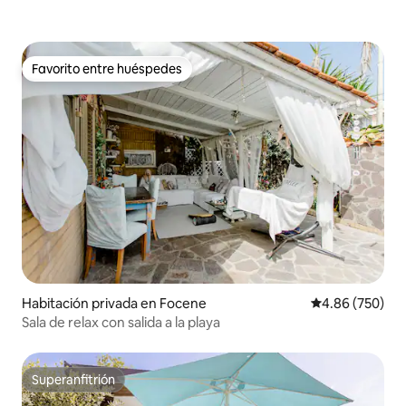
Favorito entre huéspedes
Favorito entre huéspedes
Habitación privada en Focene
Calificación pr
4.86 (750)
Sala de relax con salida a la playa
Superanfitrión
Superanfitrión