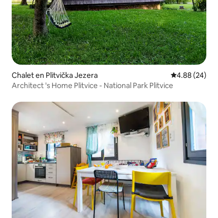
Chalet en Plitvička Jezera
Calificación p
4.88 (24)
Architect 's Home Plitvice - National Park Plitvice