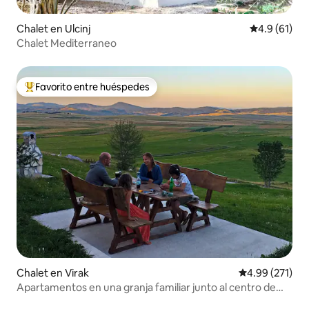
Chalet en Ulcinj
Calificación
4.9 (61)
Chalet Mediterraneo
Favorito entre huéspedes
De los mejores en Favorito entre huéspedes
Chalet en Virak
Calificación p
4.99 (271)
Apartamentos en una granja familiar junto al centro de
esquí Durmitor