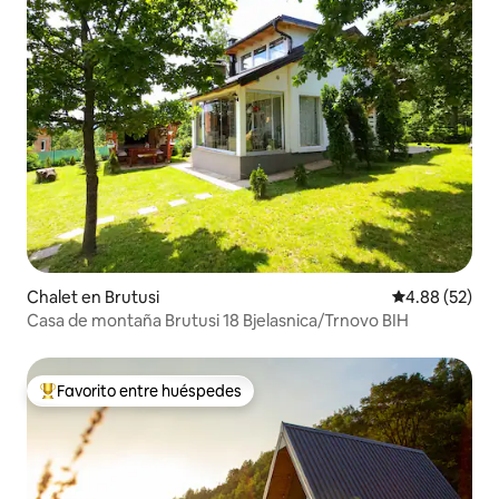
Chalet en Brutusi
Calificación p
4.88 (52)
Casa de montaña Brutusi 18 Bjelasnica/Trnovo BIH
Favorito entre huéspedes
De los mejores en Favorito entre huéspedes