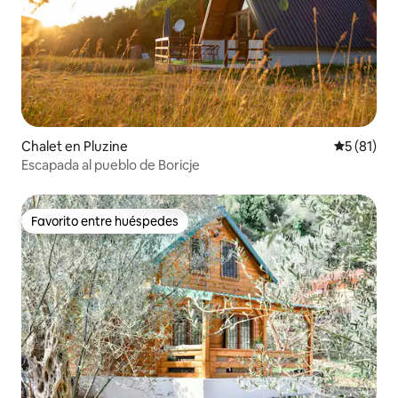
Chalet en Pluzine
Calificaci
5 (81)
Escapada al pueblo de Boricje
Favorito entre huéspedes
Favorito entre huéspedes