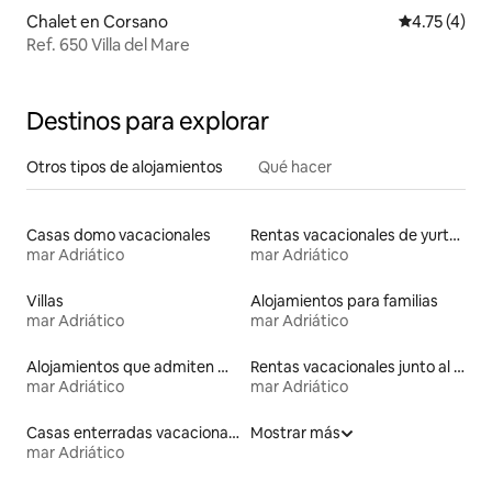
Chalet en Corsano
Calificación
4.75 (4)
Ref. 650 Villa del Mare
Destinos para explorar
Otros tipos de alojamientos
Qué hacer
Casas domo vacacionales
Rentas vacacionales de yurtas
mar Adriático
mar Adriático
Villas
Alojamientos para familias
mar Adriático
mar Adriático
Alojamientos que admiten mascotas
Rentas vacacionales junto al agua
mar Adriático
mar Adriático
Casas enterradas vacacionales
Mostrar más
mar Adriático