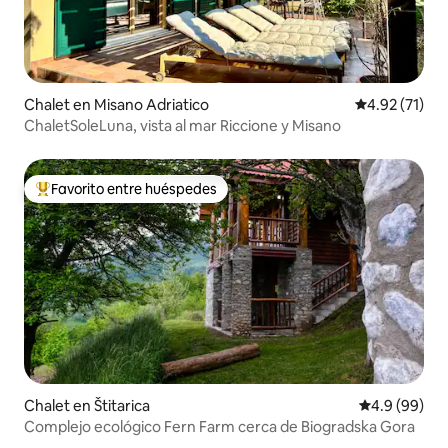
Chalet en Misano Adriatico
Calificación 
4.92 (71)
ChaletSoleLuna, vista al mar Riccione y Misano
Favorito entre huéspedes
De los mejores en Favorito entre huéspedes
Chalet en Štitarica
Calificación
4.9 (99)
Complejo ecológico Fern Farm cerca de Biogradska Gora