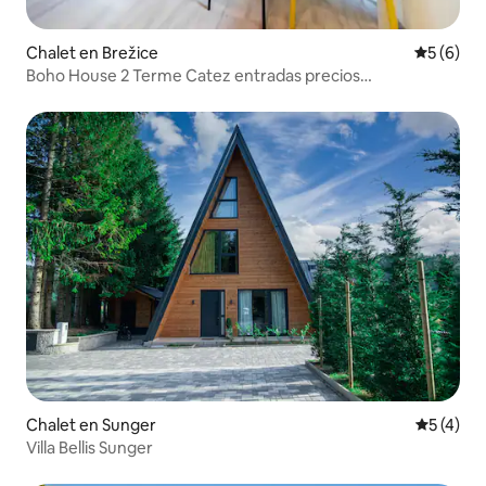
Chalet en Brežice
Calificac
5 (6)
Boho House 2 Terme Catez entradas precios
promocionales-camp
Chalet en Sunger
Calificac
5 (4)
Villa Bellis Sunger