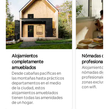
Alojamientos
Nómadas digit
completamente
profesionales 
amueblados
Alojamientos 
nómadas digita
Desde cabañas pacíficas en
profesionales d
las montañas hasta prácticos
zonas exclusiva
departamentos en el medio
con wifi.
de la ciudad, estos
alojamientos amueblados
tienen todas las amenidades
de un hogar.