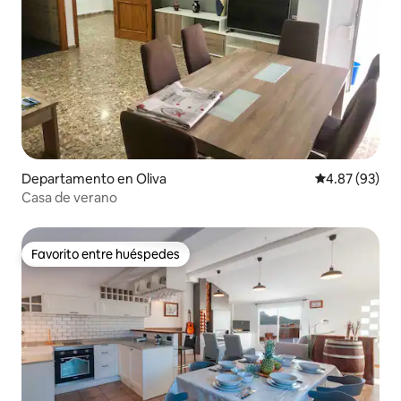
Departamento en Oliva
Calificación p
4.87 (93)
Casa de verano
Favorito entre huéspedes
Favorito entre huéspedes