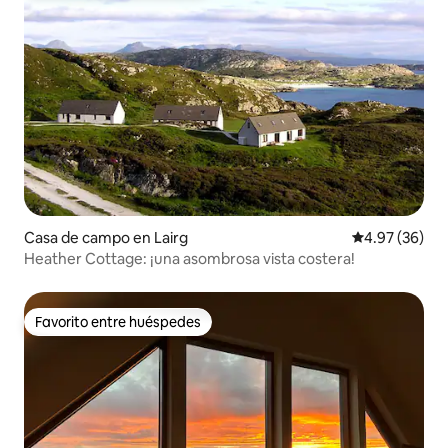
Casa de campo en Lairg
Calificación p
4.97 (36)
Heather Cottage: ¡una asombrosa vista costera!
Favorito entre huéspedes
Favorito entre huéspedes