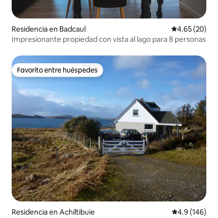
Residencia en Badcaul
Calificación p
4.65 (20)
Impresionante propiedad con vista al lago para 8 personas
Favorito entre huéspedes
Favorito entre huéspedes
Residencia en Achiltibuie
Calificación 
4.9 (146)