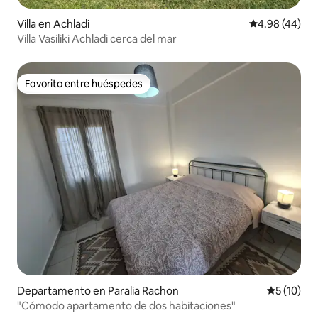
Villa en Achladi
Calificación p
4.98 (44)
Villa Vasiliki Achladi cerca del mar
Favorito entre huéspedes
Favorito entre huéspedes
Departamento en Paralia Rachon
Calificaci
5 (10)
"Cómodo apartamento de dos habitaciones"