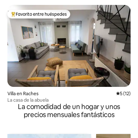
Favorito entre huéspedes
De los mejores en Favorito entre huéspedes
Villa en Raches
Calificaci
5 (12)
La casa de la abuela
La comodidad de un hogar y unos
precios mensuales fantásticos