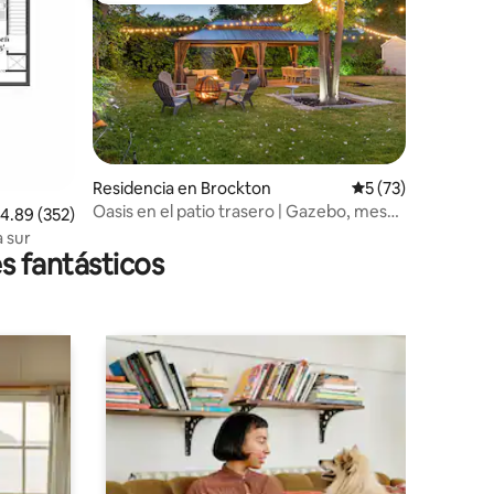
Residencia en Brockton
Calificación prome
5 (73)
Oasis en el patio trasero | Gazebo, mesa
iones
alificación promedio: 4.89 de 5; 352 evaluaciones
4.89 (352)
de billar y mesa con fogata
a sur
s fantásticos