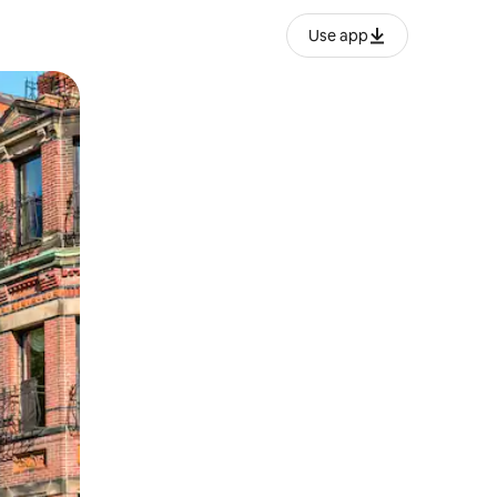
Use app
ien tocando y deslizando la pantalla.