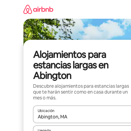
Ir
al
contenido
Alojamientos para
estancias largas en
Abington
Descubre alojamientos para estancias largas
que te harán sentir como en casa durante un
mes o más.
Ubicación
Cuando los resultados estén disponibles, podrás na
Llegada