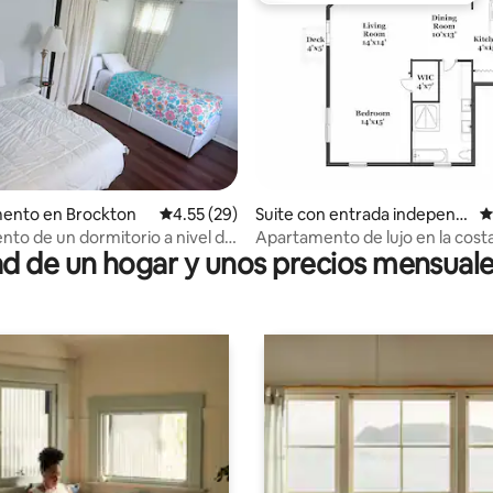
4.98 de 5; 160 evaluaciones
ento en Brockton
Calificación promedio: 4.55 de 5; 29 evaluac
4.55 (29)
Suite con entrada independi
C
ente en Abington
to de un dormitorio a nivel de
Apartamento de lujo en la cost
 de un hogar y unos precios mensuale