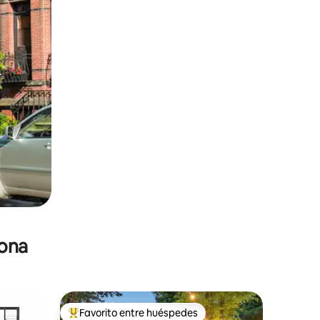
zona
Favorito entre huéspedes
re huéspedes
De los mejores en Favorito entre huéspedes