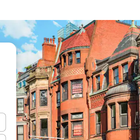
vegar usando las teclas de las flechas hacia arriba y hacia abajo, o b