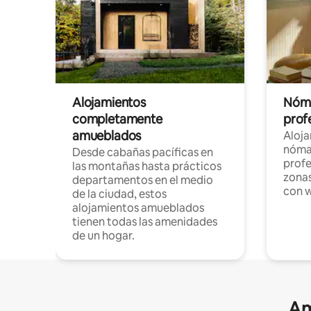
Alojamientos
Nóma
completamente
profe
amueblados
Aloj
nómad
Desde cabañas pacíficas en
profe
las montañas hasta prácticos
zonas
departamentos en el medio
con w
de la ciudad, estos
alojamientos amueblados
tienen todas las amenidades
de un hogar.
Am