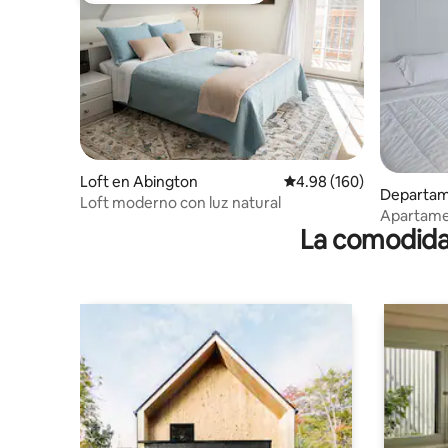
Loft en Abington
Calificación promedio: 
4.98 (160)
Departam
Loft moderno con luz natural
Apartamen
La comodidad
jardín