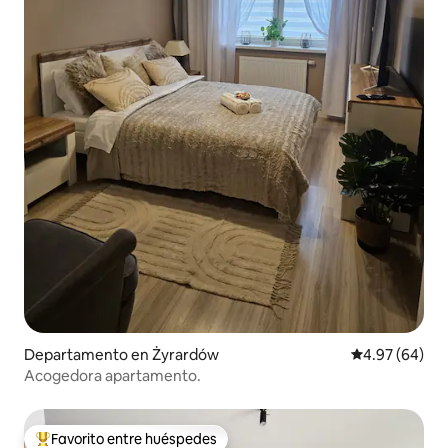
Departamento en Żyrardów
Calificación p
4.97 (64)
Acogedora apartamento.
Favorito entre huéspedes
De los mejores en Favorito entre huéspedes