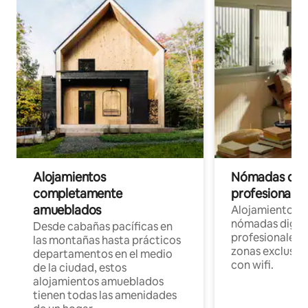
Alojamientos
Nómadas digit
completamente
profesionales 
amueblados
Alojamientos 
nómadas digita
Desde cabañas pacíficas en
profesionales d
las montañas hasta prácticos
zonas exclusiva
departamentos en el medio
con wifi.
de la ciudad, estos
alojamientos amueblados
tienen todas las amenidades