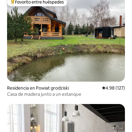
Favorito entre huéspedes
De los mejores en Favorito entre huéspedes
Residencia en Powiat grodziski
Calificación p
4.98 (127)
Casa de madera junto a un estanque