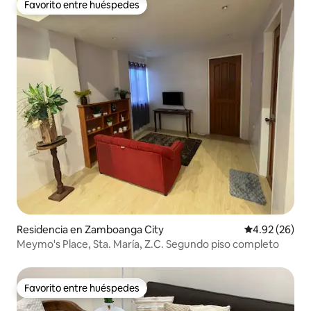
Favorito entre huéspedes
Favorito entre huéspedes
Residencia en Zamboanga City
Calificación p
4.92 (26)
Meymo's Place, Sta. María, Z.C. Segundo piso completo
Favorito entre huéspedes
Favorito entre huéspedes