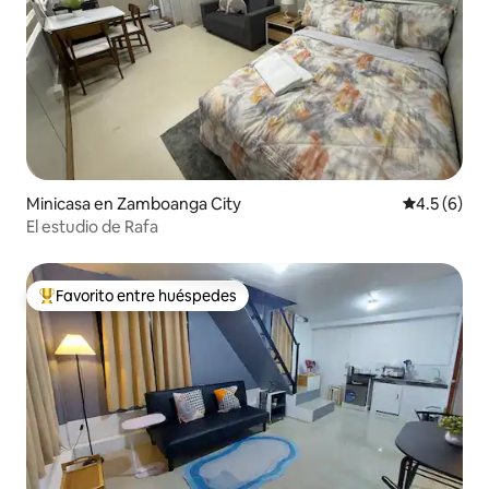
Minicasa en Zamboanga City
Calificació
4.5 (6)
El estudio de Rafa
Favorito entre huéspedes
De los mejores en Favorito entre huéspedes