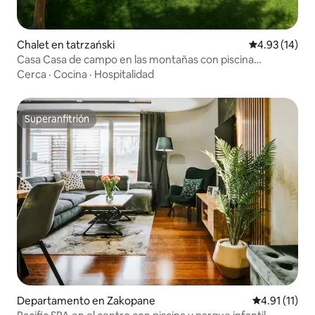
Chalet en tatrzański
Calificación 
4.93 (14)
Casa Casa de campo en las montañas con piscina
Hermosas vistas billar
Cerca
·
Cocina
·
Hospitalidad
Superanfitrión
Superanfitrión
Departamento en Zakopane
Calificación 
4.91 (11)