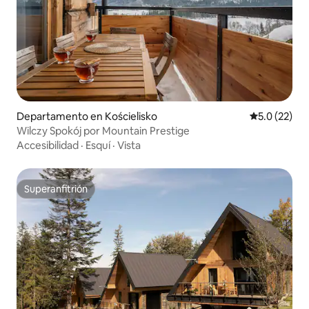
Departamento en Kościelisko
Calificación
5.0 (22)
Wilczy Spokój por Mountain Prestige
Accesibilidad
·
Esquí
·
Vista
Superanfitrión
Superanfitrión