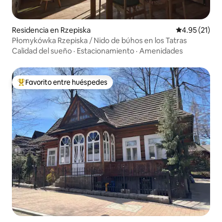
Residencia en Rzepiska
Calificación 
4.95 (21)
Płomykówka Rzepiska / Nido de búhos en los Tatras
Calidad del sueño
·
Estacionamiento
·
Amenidades
Favorito entre huéspedes
De los mejores en Favorito entre huéspedes