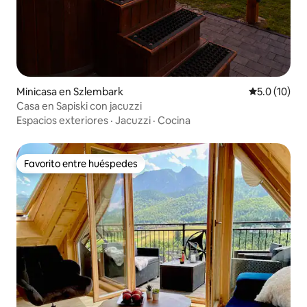
Minicasa en Szlembark
Calificación
5.0 (10)
Casa en Sapiski con jacuzzi
Espacios exteriores
·
Jacuzzi
·
Cocina
Favorito entre huéspedes
Favorito entre huéspedes