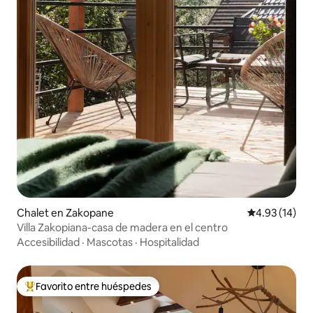
Chalet en Zakopane
Calificación 
4.93 (14)
Villa Zakopiana-casa de madera en el centro
Accesibilidad
·
Mascotas
·
Hospitalidad
Favorito entre huéspedes
De los mejores en Favorito entre huéspedes