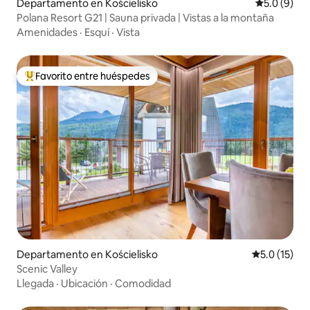
Departamento en Kościelisko
Calificació
5.0 (9)
Polana Resort G21 | Sauna privada | Vistas a la montaña
Amenidades
·
Esquí
·
Vista
Favorito entre huéspedes
De los mejores en Favorito entre huéspedes
Departamento en Kościelisko
Calificación
5.0 (15)
Scenic Valley
Llegada
·
Ubicación
·
Comodidad