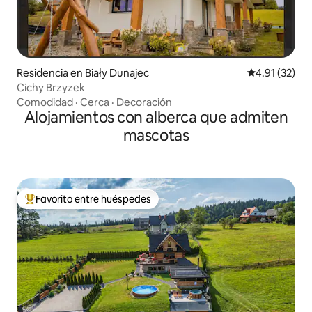
Residencia en Biały Dunajec
Calificación 
4.91 (32)
Cichy Brzyzek
Comodidad
·
Cerca
·
Decoración
Alojamientos con alberca que admiten
mascotas
Favorito entre huéspedes
De los mejores en Favorito entre huéspedes