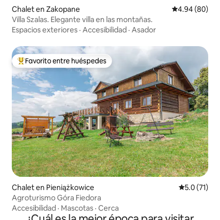
Chalet en Zakopane
Calificación p
4.94 (80)
Villa Szalas. Elegante villa en las montañas.
Espacios exteriores
·
Accesibilidad
·
Asador
Favorito entre huéspedes
De los mejores en Favorito entre huéspedes
Chalet en Pieniążkowice
Calificación
5.0 (71)
Agroturismo Góra Fiedora
Accesibilidad
·
Mascotas
·
Cerca
¿Cuál es la mejor época para visitar