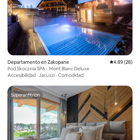
Departamento en Zakopane
Calificación p
4.89 (28)
Pod Skocznia SPA - Mont Blanc Deluxe
Accesibilidad
·
Jacuzzi
·
Comodidad
Superanfitrión
Superanfitrión