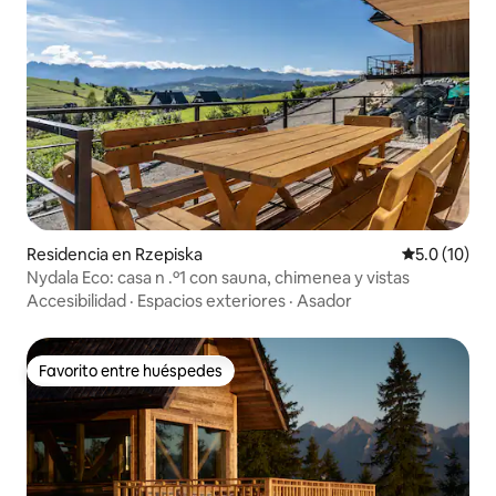
Residencia en Rzepiska
Calificación
5.0 (10)
Nydala Eco: casa n .º1 con sauna, chimenea y vistas
Accesibilidad
·
Espacios exteriores
·
Asador
Favorito entre huéspedes
Favorito entre huéspedes