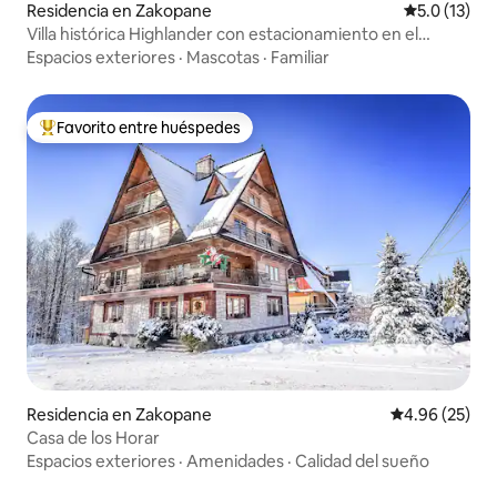
Residencia en Zakopane
Calificación
5.0 (13)
Villa histórica Highlander con estacionamiento en el
centro de la ciudad
Espacios exteriores
·
Mascotas
·
Familiar
Favorito entre huéspedes
De los mejores en Favorito entre huéspedes
Residencia en Zakopane
Calificación p
4.96 (25)
Casa de los Horar
Espacios exteriores
·
Amenidades
·
Calidad del sueño