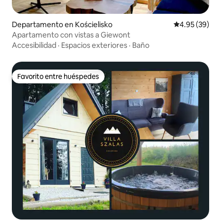
Departamento en Kościelisko
Calificación p
4.95 (39)
Apartamento con vistas a Giewont
Accesibilidad
·
Espacios exteriores
·
Baño
Favorito entre huéspedes
Favorito entre huéspedes