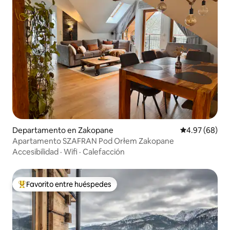
Departamento en Zakopane
Calificación p
4.97 (68)
Apartamento SZAFRAN Pod Orłem Zakopane
Accesibilidad
·
Wifi
·
Calefacción
Favorito entre huéspedes
De los mejores en Favorito entre huéspedes