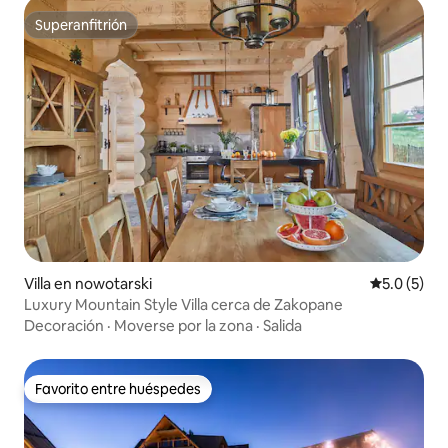
Superanfitrión
Superanfitrión
Villa en nowotarski
Calificació
5.0 (5)
Luxury Mountain Style Villa cerca de Zakopane
Decoración
·
Moverse por la zona
·
Salida
Favorito entre huéspedes
Favorito entre huéspedes