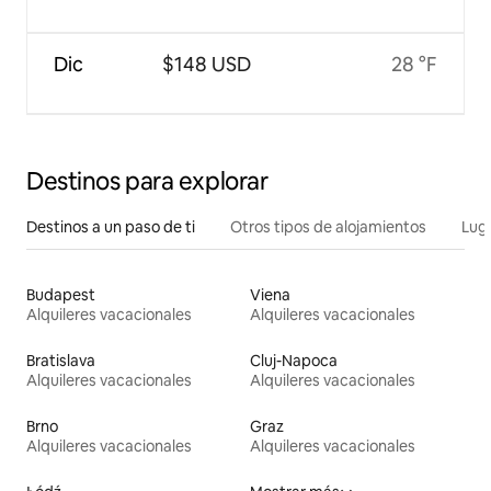
Dic
$148 USD
28 °F
Destinos para explorar
Destinos a un paso de ti
Otros tipos de alojamientos
Lug
Budapest
Viena
Alquileres vacacionales
Alquileres vacacionales
Bratislava
Cluj-Napoca
Alquileres vacacionales
Alquileres vacacionales
Brno
Graz
Alquileres vacacionales
Alquileres vacacionales