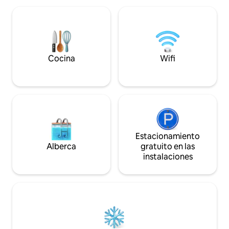
nuestro barco de 
corazón de la ciudad, a pocos metros del
submarina. También la playa privada es
edificio del Tribunal de Justicia y de la
perfecta para nad
plaza de la ciudad. Los visitantes pueden
equipada, televisión
estacionar en la calle o en la zona de
acondicionado. (
aparcamiento cercana.
Cocina
Wifi
Estacionamiento
Alberca
gratuito en las
instalaciones