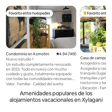
Favorito entre huéspedes
Favorito entre
Favorito entre huéspedes
De los mejores en
Condominio en Komotini
Calificación promedio: 4.94 de 5
4.94 (149)
Casa de campo en
Nuevo estudio 1
oupolis
Acogedora casa 
Un estudio completamente renovado
Acogedora casa d
en 2023. Todo es nuevo con mucho
tranquilo (lugar ú
cuidado y gusto, totalmente equipado
tranquilas y privad
con todas las comodidades necesarias
nocturnos y bares 
para una estancia cómoda. Este estudio
Valor
·
Familiar
·
Calidad del sueño
encuentra cerca d
Ubicación
·
Familia
para no fumadores fue diseñado con
Amenidades populares de los
Agia Paraskevi y ju
líneas minimalistas que ofrecen un
(20 metros a pie) 
ambiente tranquilo. Con balcón privado,
alojamientos vacacionales en Xylagani
de verano únicas. 
es una opción ideal para parejas o
llena de criaturas 
personas que viajan solas.
Ofrecemos experi
Estratégicamente situado justo en el