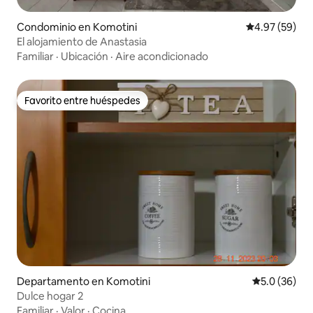
Condominio en Komotini
Calificación p
4.97 (59)
El alojamiento de Anastasia
Familiar
·
Ubicación
·
Aire acondicionado
Favorito entre huéspedes
Favorito entre huéspedes
Departamento en Komotini
Calificación
5.0 (36)
Dulce hogar 2
Familiar
·
Valor
·
Cocina