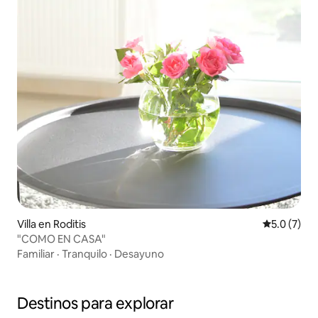
Villa en Roditis
Calificació
5.0 (7)
"COMO EN CASA"
Familiar
·
Tranquilo
·
Desayuno
Destinos para explorar