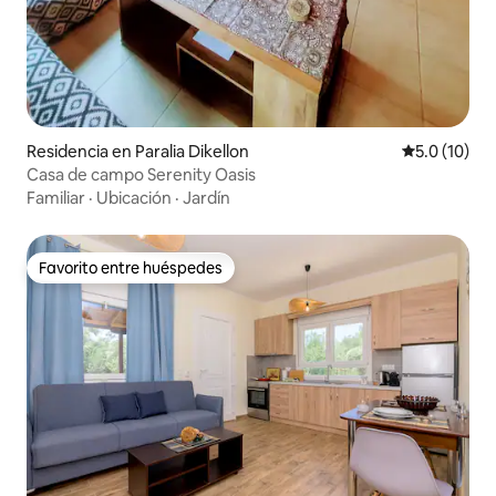
Residencia en Paralia Dikellon
Calificación
5.0 (10)
Casa de campo Serenity Oasis
Familiar
·
Ubicación
·
Jardín
Favorito entre huéspedes
Favorito entre huéspedes