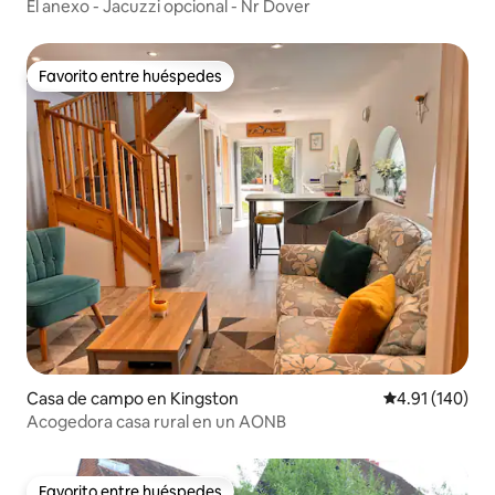
El anexo - Jacuzzi opcional - Nr Dover
Favorito entre huéspedes
Favorito entre huéspedes
Casa de campo en Kingston
Calificación p
4.91 (140)
Acogedora casa rural en un AONB
Favorito entre huéspedes