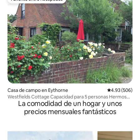
Favorito entre huéspedes
Casa de campo en Eythorne
Calificación pr
4.93 (506)
Westfields Cottage Capacidad para 5 personas Hermoso
La comodidad de un hogar y unos
entorno
precios mensuales fantásticos