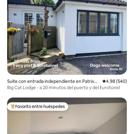
Suite con entrada independiente en Patrixbo
Calificación pr
4.98 (540)
urne
Big Cat Lodge - a 20 minutos del puerto y del Eurotúnel
Favorito entre huéspedes
De los mejores en Favorito entre huéspedes