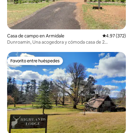
Casa de campo en Armidale
Calificación pr
4.97 (372)
Dunroamin, Una acogedora y cómoda casa de 2
dormitorios.
Favorito entre huéspedes
Favorito entre huéspedes