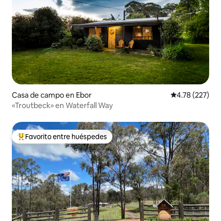
Casa de campo en Ebor
Calificación p
4.78 (227)
«Troutbeck» en Waterfall Way
Favorito entre huéspedes
De los mejores en Favorito entre huéspedes