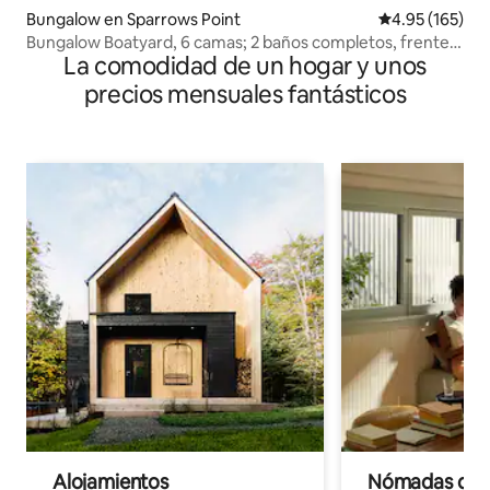
Bungalow en Sparrows Point
Calificación p
4.95 (165)
Bungalow Boatyard, 6 camas; 2 baños completos, frente
La comodidad de un hogar y unos
al mar
precios mensuales fantásticos
Alojamientos
Nómadas digit