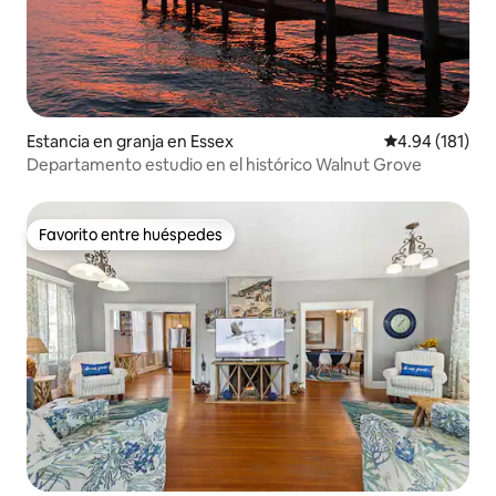
Estancia en granja en Essex
Calificación p
4.94 (181)
Departamento estudio en el histórico Walnut Grove
Favorito entre huéspedes
Favorito entre huéspedes