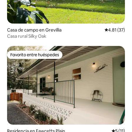
Casa de campo en Grevillia
Calificación 
4.81 (37)
Casa rural Silky Oak
Favorito entre huéspedes
Favorito entre huéspedes
Residencia en Fawcetts Plain
Calificaci
5 (11)