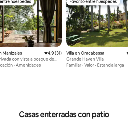
 entre huéspedes
Favorito entre huéspedes
 entre huéspedes
Favorito entre huéspedes
n Manizales
Calificación promedio: 4.9 de 5; 31 evaluac
4.9 (31)
Villa en Oracabessa
 con vista a bosque de
Grande Haven Villa
cación
·
Amenidades
Familiar
·
Valor
·
Estancia larga
 4.66 de 5; 58 evaluaciones
Casas enterradas con patio