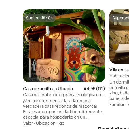
Superanfitrión
Superanf
Superanfitrión
Superanf
Villa en 
Habitació
hidromasa
Un dormit
habitacio
una villa
Casa de arcilla en Utuado
Calificación promedio: 
4.95 (112)
king, bañ
Casa natural en una granja ecológica con
bañera de
río
¡Ven a experimentar la vida en una
TV con Net
Familiar
·
verdadera casa redonda de mazorca!
en el dorm
Esta es una oportunidad increíblemente
parrilla 
especial para hospedarte en un
áreas de 
alojamiento único, esculpido a mano con
Valor
·
Ubicación
·
Río
planta abi
arcilla de nuestra tierra. La casita tiene un