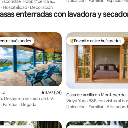
Ubicación
·
Familiar
·
Espacios e
Escondite 'Hobbit' cerca a
·
Hospitalidad
·
Decoración
asas enterradas con lavadora y secado
 entre huéspedes
Favorito entre huéspedes
 entre huéspedes
De los mejores en Favorito ent
4.91 de 5; 153 evaluaciones
vita
Calificación promedio: 4.97 de 5; 29 evaluac
4.97 (29)
Casa de arcilla en Monteverde
ujo. Desayuno incluido de L-V.
Viriya Yoga B&B con vistas al b
·
Familiar
·
Llegada
nuboso, al golfo y al atardecer
Ubicación
·
Familiar
·
Aire acond