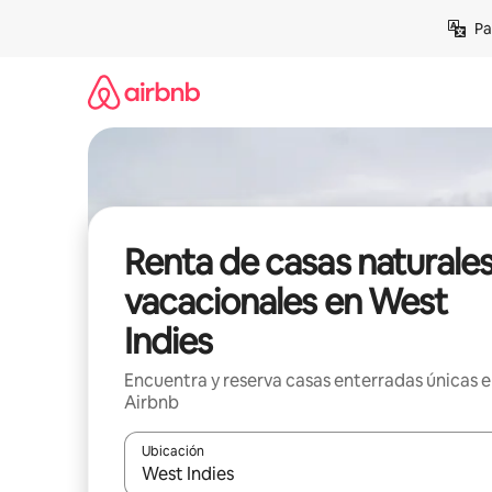
Ir
Pa
al
contenido
Renta de casas naturale
vacacionales en West
Indies
Encuentra y reserva casas enterradas únicas 
Airbnb
Ubicación
Cuando los resultados estén disponibles, podrás na