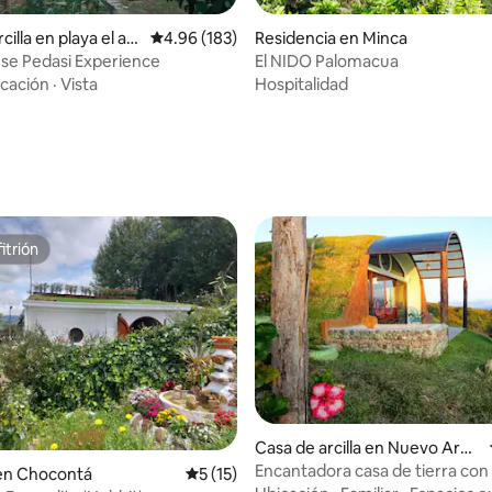
cilla en playa el ar
Calificación promedio: 4.96 de 5; 183 evaluac
4.96 (183)
Residencia en Minca
si
se Pedasi Experience
El NIDO Palomacua
cación
·
Vista
Hospitalidad
 4.77 de 5; 31 evaluaciones
itrión
itrión
Casa de arcilla en Nuevo Aren
al
Encantadora casa de tierra con
 4.81 de 5; 96 evaluaciones
 en Chocontá
Calificación promedio: 5 de 5; 15 evaluac
5 (15)
cubierta de césped 2