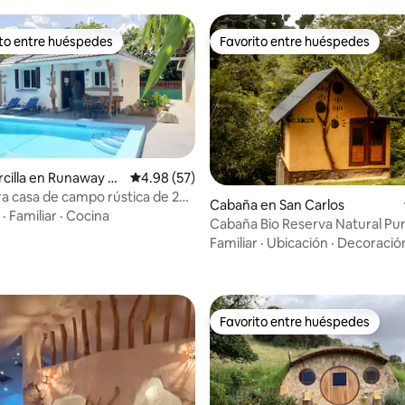
ito entre huéspedes
Favorito entre huéspedes
ejores en Favorito entre huéspedes
Favorito entre huéspedes
en Runaway Ba
Calificación promedio: 4.98 de 5; 57 evaluac
4.98 (57)
 casa de campo rústica de 2
Cabaña en San Carlos
| Relajado refugio en el jardín
·
Familiar
·
Cocina
Cabaña Bio Reserva Natural Pu
 4.83 de 5; 54 evaluaciones
Carlos
Familiar
·
Ubicación
·
Decoració
Favorito entre huéspedes
Favorito entre huéspedes