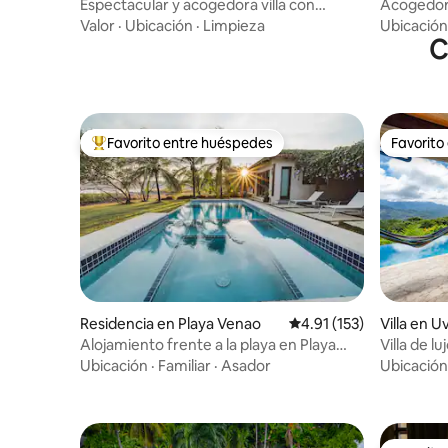
Espectacular y acogedora villa con
Acogedor 
personal y vistas al mar
Bogotá!
Valor
·
Ubicación
·
Limpieza
Ubicación
C
Favorito entre huéspedes
Favorito
De los mejores en Favorito entre huéspedes
Favorito
Residencia en Playa Venao
Calificación promedio: 
4.91 (153)
Villa en U
Alojamiento frente a la playa en Playa
Villa de l
Venao + piscina privada
Ubicación
·
Familiar
·
Asador
Ubicación