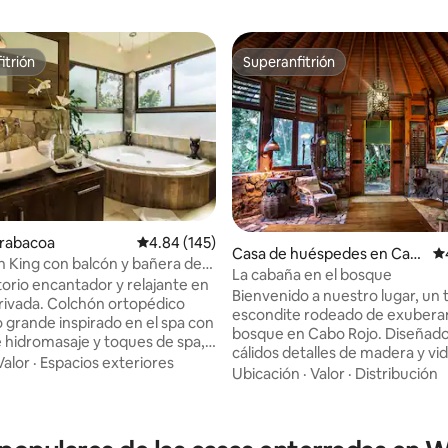
itrión
Superanfitrión
itrión
Superanfitrión
Jarabacoa
Calificación promedio: 4.84 de 5; 145 evaluac
4.84 (145)
Casa de huéspedes en Cab
Ca
n King con balcón y bañera de
o Rojo
La cabaña en el bosque
je (se pueden añadir
orio encantador y relajante en
Bienvenido a nuestro lugar, un 
nes)
 privada. Colchón ortopédico
4.95 de 5; 112 evaluaciones
escondite rodeado de exubera
o grande inspirado en el spa con
bosque en Cabo Rojo. Diseñad
 hidromasaje y toques de spa,
cálidos detalles de madera y vida
flix, wifi, aire acondicionado
Valor
·
Espacios exteriores
libre, este espacio te invita a re
Ubicación
·
Valor
·
Distribución
itorio y cocina, lavandería y
velocidad, respirar profundam
de carbón. Propiedad cerrada con
volver a conectar con la natura
estar, comedor y cocina de
Disfruta de mañanas tranquilas 
erta, abastecidas con todas las
terraza, noches acogedoras ba