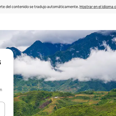
rte del contenido se tradujo automáticamente. 
Mostrar en el idioma o
s
en
vegar usando las teclas de las flechas hacia arriba y hacia abajo, o b