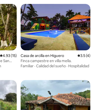
iones
Calificación promedio: 4.93 de 5; 15 evaluaciones
4.93 (15)
Casa de arcilla en Higuero
Calificación promed
3.5 (4)
re San
Finca campestre en villa mella.
n
Familiar
·
Calidad del sueño
·
Hospitalidad