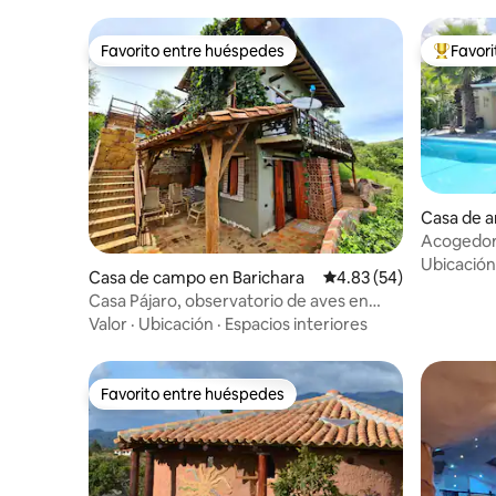
Favorito entre huéspedes
Favor
Favorito entre huéspedes
De los m
Casa de arcilla 
y
Acogedora
recámaras 
Ubicación
Casa de campo en Barichara
Calificación promedio:
4.83 (54)
Casa Pájaro, observatorio de aves en
bosque nativo
Valor
·
Ubicación
·
Espacios interiores
Favorito entre huéspedes
Favorito entre huéspedes