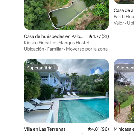
Casa de ar
enal peda
Earth Hou
Valor
·
Ubi
Casa de huéspedes en Palomi
Calificación promedio:
4.77 (31)
no
Kiosko Finca Los Mangos Hostel
Palomino
Ubicación
·
Familiar
·
Moverse por la zona
Superanfitrión
Superanf
Superanfitrión
Superanf
Villa en Las Terrenas
Calificación promedio:
4.81 (96)
Minicasa