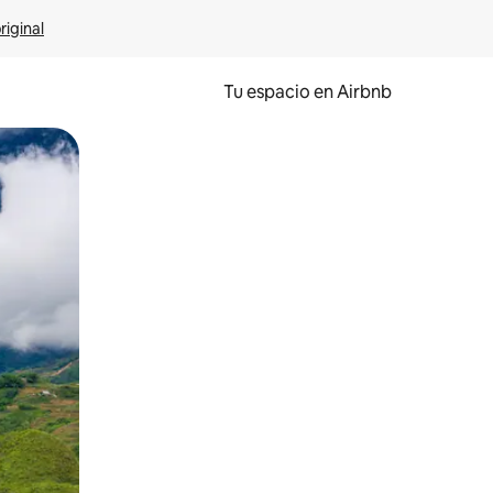
riginal
Tu espacio en Airbnb
ien tocando y deslizando la pantalla.