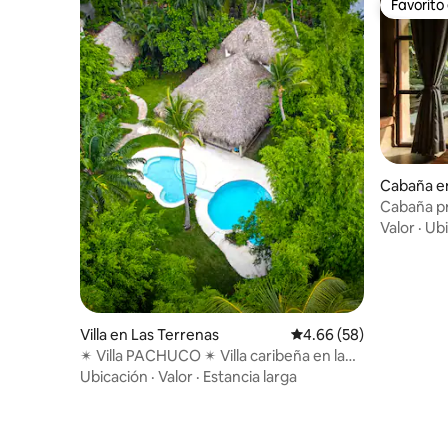
Favorito
Favorito
Cabaña e
Cabaña privada
Guadua
Valor
·
Ubi
Villa en Las Terrenas
Calificación promedio:
4.66 (58)
✴︎ Villa PACHUCO ✴︎ Villa caribeña en la
playa ✴︎
Ubicación
·
Valor
·
Estancia larga