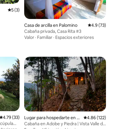
iones
Calificación promedio: 5 de 5; 3 evaluaciones
5 (3)
Casa de arcilla en Palomino
Calificación promedi
4.9 (73)
Cabaña privada, Casa Rita #3
Valor
·
Familiar
·
Espacios exteriores
Calificación promedio: 4.79 de 5; 33 evaluaciones
4.79 (33)
Lugar para hospedarte en G
Calificación promedio: 
4.86 (122)
uateque
 cúpula
Cabaña en Adobe y Piedra | Vista Valle de
iones