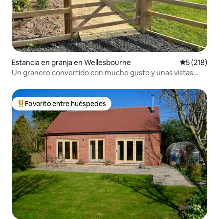
Estancia en granja en Wellesbourne
Calificació
5 (218)
Un granero convertido con mucho gusto y unas vistas
impresionantes.
Favorito entre huéspedes
De los mejores en Favorito entre huéspedes