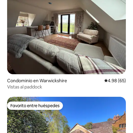
Condominio en Warwickshire
Calificación p
4.98 (65)
Vistas al paddock
Favorito entre huéspedes
Favorito entre huéspedes