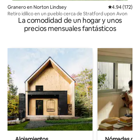
Granero en Norton Lindsey
Calificación p
4.94 (172)
Retiro idílico en un pueblo cerca de Stratford upon Avon
La comodidad de un hogar y unos
precios mensuales fantásticos
Alojamientos
Nómadas digit