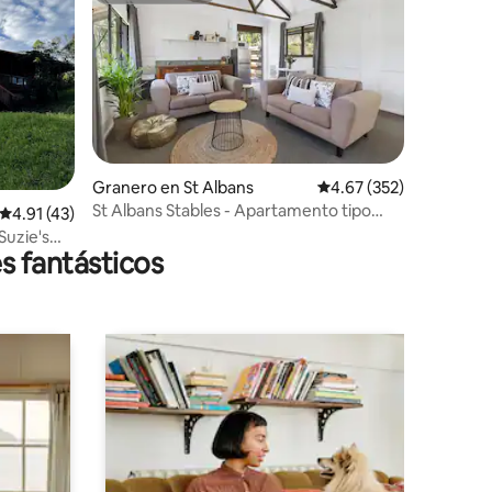
iones
Granero en St Albans
Calificación promedio: 
4.67 (352)
St Albans Stables - Apartamento tipo
Calificación promedio: 4.91 de 5; 43 evaluaciones
4.91 (43)
estudio
Suzie's
s fantásticos