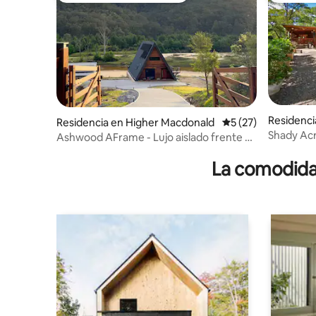
Residenci
Residencia en Higher Macdonald
Calificación promed
5 (27)
nald
Shady Ac
Ashwood AFrame - Lujo aislado frente al
río
La comodidad