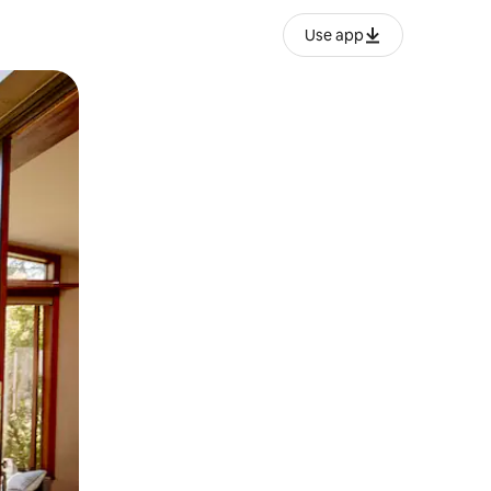
Use app
ien tocando y deslizando la pantalla.