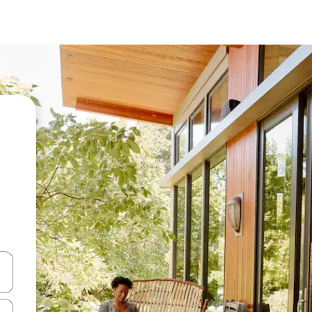
vegar usando las teclas de las flechas hacia arriba y hacia abajo, o b