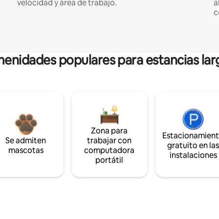
velocidad y área de trabajo.
a
c
enidades populares para estancias lar
Zona para
Estacionamien
Se admiten
trabajar con
gratuito en la
mascotas
computadora
instalaciones
portátil