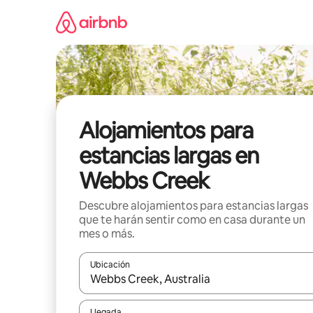
Ir
al
contenido
Alojamientos para
estancias largas en
Webbs Creek
Descubre alojamientos para estancias largas
que te harán sentir como en casa durante un
mes o más.
Ubicación
Cuando los resultados estén disponibles, podrás na
Llegada