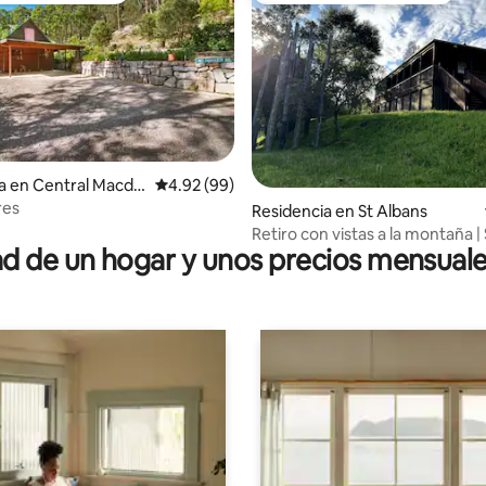
a en Central Macdo
Calificación promedio: 4.92 de 5; 99 evaluac
4.92 (99)
io: 5 de 5; 27 evaluaciones
res
Residencia en St Albans
Retiro con vistas a la montaña | 
 de un hogar y unos precios mensuale
Place