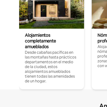
Alojamientos
Nóma
completamente
profe
amueblados
Aloj
nómad
Desde cabañas pacíficas en
profe
las montañas hasta prácticos
zonas
departamentos en el medio
con w
de la ciudad, estos
alojamientos amueblados
tienen todas las amenidades
de un hogar.
Am