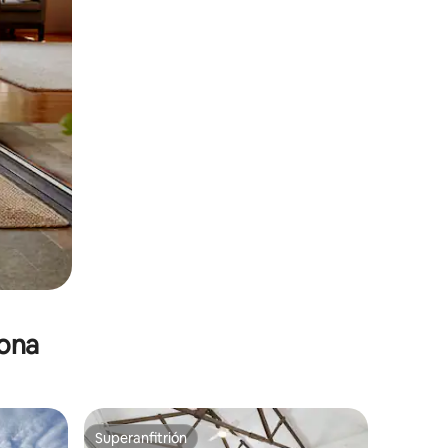
zona
Superanfitrión
Superanfitrión