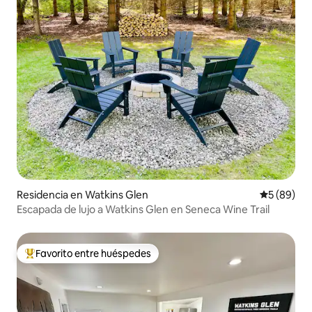
Residencia en Watkins Glen
Calificaci
5 (89)
Escapada de lujo a Watkins Glen en Seneca Wine Trail
Favorito entre huéspedes
De los mejores en Favorito entre huéspedes