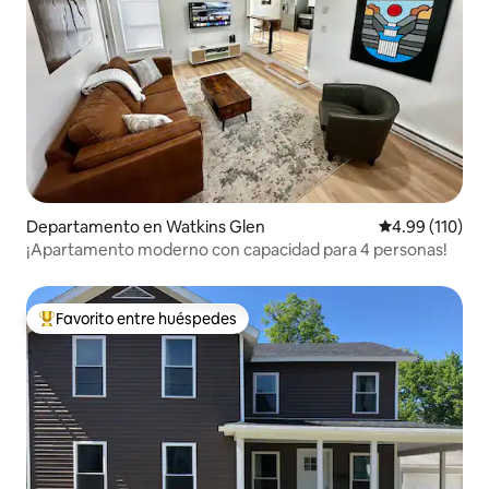
Departamento en Watkins Glen
Calificación p
4.99 (110)
¡Apartamento moderno con capacidad para 4 personas!
Favorito entre huéspedes
De los mejores en Favorito entre huéspedes