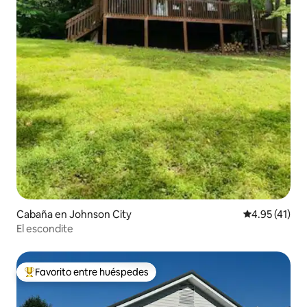
Cabaña en Johnson City
Calificación 
4.95 (41)
El escondite
Favorito entre huéspedes
De los mejores en Favorito entre huéspedes