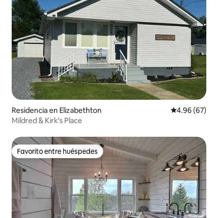
Residencia en Elizabethton
Calificación p
4.96 (67)
Mildred & Kirk's Place
Favorito entre huéspedes
Favorito entre huéspedes