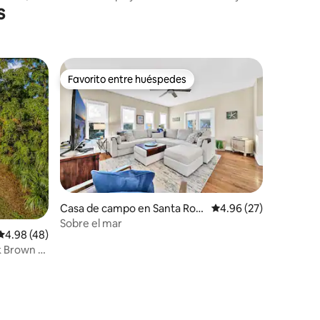
s
Beach
Favorito entre huéspedes
Favorito entre huéspedes
Casa de campo en Santa Ros
Calificación promedio:
4.96 (27)
a Beach
Sobre el mar
Calificación promedio: 4.98 de 5; 48 evaluaciones
4.98 (48)
nk Brown y