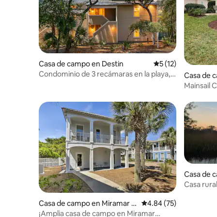
Casa de campo en Destin
Calificación promed
5 (12)
Condominio de 3 recámaras en la playa,
Casa de 
con alberca, juegos y playa privada
each
Mainsail C
Casa de 
Casa rural
Casa de campo en Miramar B
Calificación promedio:
4.84 (75)
each
¡Amplia casa de campo en Miramar