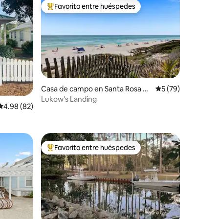
Favorito entre huéspedes
De los mejores en Favorito entre huéspedes
Casa de campo en Santa Rosa Be
Calificación promed
5 (79)
iones
ach
Lukow's Landing
Calificación promedio: 4.98 de 5; 82 evaluaciones
4.98 (82)
Favorito entre huéspedes
De los mejores en Favorito entre huéspedes