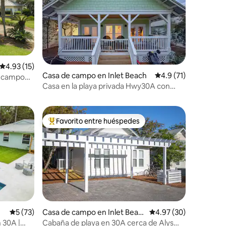
Calificación promedio: 4.93 de 5; 15 evaluaciones
4.93 (15)
Casa de campo en Inlet Beach
Calificación promedi
4.9 (71)
e campo
iones
Casa en la playa privada Hwy30A con
piscina, jacuzzi y bicicletas
Favorito entre huéspedes
re huéspedes
De los mejores en Favorito entre huéspedes
iones
Calificación promedio: 5 de 5; 73 evaluaciones
5 (73)
Casa de campo en Inlet Beac
Calificación promedio:
4.97 (30)
h
 30A |
Cabaña de playa en 30A cerca de Alys