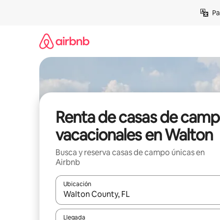
Ir
Pa
al
contenido
Renta de casas de cam
vacacionales en Walton
Busca y reserva casas de campo únicas en
Airbnb
Ubicación
Cuando los resultados estén disponibles, podrás na
Llegada