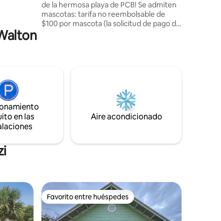
de la hermosa playa de PCB! Se admiten
playa.
mascotas: tarifa no reembolsable de
sores Roku.
$100 por mascota (la solicitud de pago de
 Walton
la tarifa por mascota se envía después de
la reservación). Una playa exclusiva sin
casas ni hoteles en el lado de la playa. ¡La
cabaña está ubicada junto a un pequeño
lago y ofrece áreas de descanso privadas
y cómodas al aire libre con vista al lago, a
la playa y a hermosas puestas de sol!
Estacionamiento exclusivo, cocina
ionamiento
totalmente equipada, TV de pantalla
ito en las
Aire acondicionado
grande y WiFi. A una cuadra de Thomas
alaciones
Donuts y The Carousel y a 2.5 millas de
Pier Park.
zi
Favorito entre huéspedes
Favorito entre huéspedes