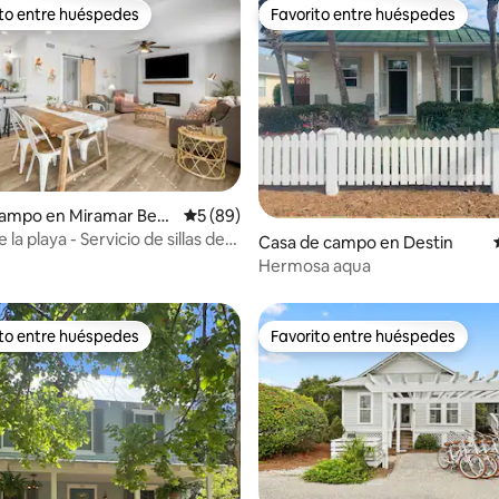
ito entre huéspedes
Favorito entre huéspedes
ejores en Favorito entre huéspedes
Favorito entre huéspedes
dio: 5 de 5; 3 evaluaciones
campo en Miramar Beac
Calificación promedio: 5 de 5; 89 evaluac
5 (89)
 la playa - Servicio de sillas de
Casa de campo en Destin
berca - Actualizado
Hermosa aqua
ito entre huéspedes
Favorito entre huéspedes
ejores en Favorito entre huéspedes
Favorito entre huéspedes