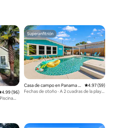
iones
Superanfitrión
re huéspedes
Superanfitrión
Casa de campo en Panama Ci
Calificación promedio:
4.97 (59)
iones
ty Beach
Fechas de otoño · A 2 cuadras de la playa
Calificación promedio: 4.99 de 5; 96 evaluaciones
4.99 (96)
· Alberca · Cachorros ·
 Piscina
lle