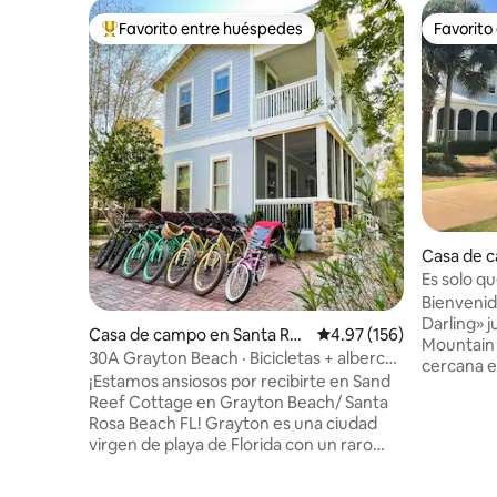
Favorito entre huéspedes
Favorito
De los mejores en Favorito entre huéspedes
Favorito
Casa de 
sa Beach
Es solo q
Bienvenid
Darling» j
Casa de campo en Santa Ros
Calificación promedio: 
4.97 (156)
Mountain Beach. El acc
a Beach
30A Grayton Beach · Bicicletas + alberca
cercana es
+ transporte gratuito a Ocean
¡Estamos ansiosos por recibirte en Sand
de un ata
Reef Cottage en Grayton Beach/ Santa
Disfruta 
Rosa Beach FL! Grayton es una ciudad
senderos p
virgen de playa de Florida con un raro
comunida
lago de dunas costeras para nadar de
«Seaside». La casa está llena de sol 
forma segura para todas las edades y un
acogedora