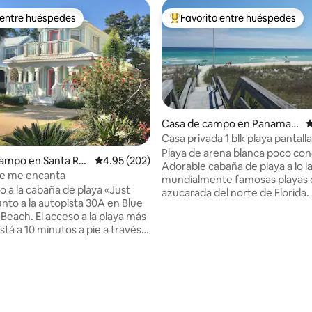
 entre huéspedes
Favorito entre huéspedes
 entre huéspedes
De los mejores en Favorito ent
Casa de campo en Panama
C
City Beach
Casa privada 1 blk playa pantall
cerca de 30a
Playa de arena blanca poco con
campo en Santa Ro
Calificación promedio: 4.95 de 5; 202 evaluac
4.95 (202)
Adorable cabaña de playa a lo la
ue me encanta
mundialmente famosas playas 
o a la cabaña de playa «Just
azucarada del norte de Florida. 
unto a la autopista 30A en Blue
cuadra del acceso a la playa. P
4.97 de 5; 156 evaluaciones
eso a la playa más
delantero con mosquitero para 
tá a 10 minutos a pie a través
de la brisa y el sonido de las olas
jo o a 2 minutos en coche.
Tranquilo West End. A 3 millas 
de restaurantes, tiendas,
Rosemary Beach. A 1 milla de Pub
ara bicicletas, etc. cerca de las
y Bayou Bills. A 5 millas de Pier Park. 
des de «Watercolor» y
de playa, toallas, juguetes dispo
y es
como una hielera con ruedas. 
, con todo lo necesario para tu
privada exterior de agua fría y 