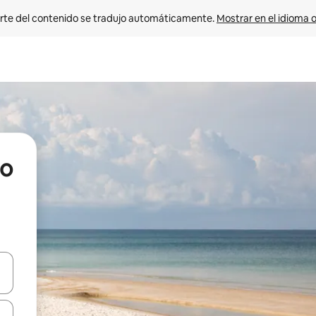
rte del contenido se tradujo automáticamente. 
Mostrar en el idioma o
po
vegar usando las teclas de las flechas hacia arriba y hacia abajo, o b