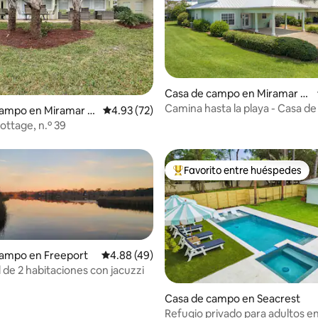
io: 5 de 5; 12 evaluaciones
Casa de campo en Miramar B
each
Camina hasta la playa - Casa d
campo en Miramar B
Calificación promedio: 4.93 de 5; 72 evaluac
4.93 (72)
privada + Resort
ottage, n.º 39
Favorito entre huéspedes
De los mejores en Favorito ent
campo en Freeport
Calificación promedio: 4.88 de 5; 49 evaluac
4.88 (49)
 de 2 habitaciones con jacuzzi
 4.84 de 5; 75 evaluaciones
Casa de campo en Seacrest
Refugio privado para adultos en