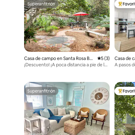
Superanfitrión
Favor
Superanfitrión
De los m
Casa de campo en Santa Rosa Bea
Calificación prome
5 (3)
Casa de 
ch
h
¡Descuento! ¡A poca distancia a pie de la
A pasos de
playa y de restaurantes!
playa - Al
Superanfitrión
Favor
Superanfitrión
De los m