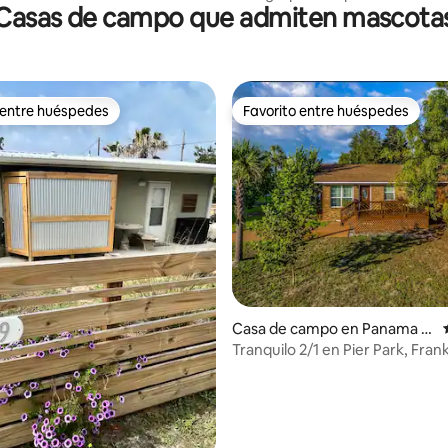
Casas de campo que admiten mascota
Piscina + spa + bicicletas
 entre huéspedes
Favorito entre huéspedes
 entre huéspedes
Favorito entre huéspedes
io: 5 de 5; 63 evaluaciones
Casa de campo en Panama Ci
ty Beach
Tranquilo 2/1 en Pier Park, Fra
la playa