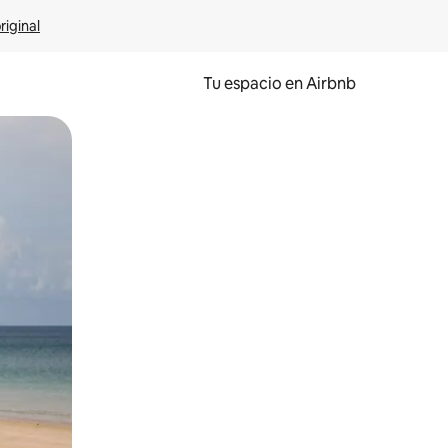
riginal
Tu espacio en Airbnb
ien tocando y deslizando la pantalla.