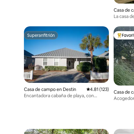
Casa de 
y Beach
La casa d
encantad
Superanfitrión
Favor
Superanfitrión
De los m
Casa de campo en Destin
Calificación promedio: 
4.81 (123)
Casa de 
Encantadora cabaña de playa, con
Beach
Acogedora
servicio de playa
pocos min