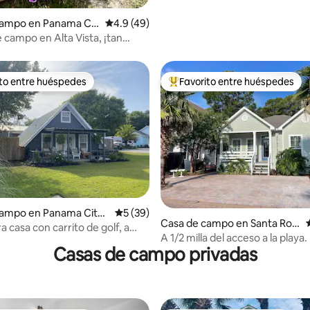
campo en Panama Cit
Calificación promedio: 4.9 de 5; 49 evaluac
4.9 (49)
e campo en Alta Vista, ¡tan
ora!
ito entre huéspedes
Favorito entre huéspedes
ejores en Favorito entre huéspedes
De los mejores en Favorito ent
4.81 de 5; 123 evaluaciones
campo en Panama City
Calificación promedio: 5 de 5; 39 evaluac
5 (39)
Casa de campo en Santa Ros
 casa con carrito de golf, a
a Beach
A 1/2 milla del acceso a la playa.
utos de la playa.
Casas de campo privadas
comunitaria al otro lado de la ca