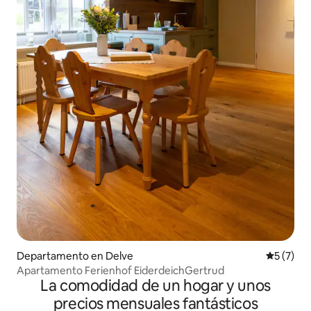
Departamento en Delve
Calificac
5 (7)
Apartamento Ferienhof EiderdeichGertrud
La comodidad de un hogar y unos
precios mensuales fantásticos