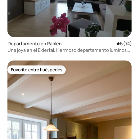
Departamento en Pahlen
Calificaci
5 (74)
Una joya en el Eidertal. Hermoso departamento luminoso
con un gran balcón
Favorito entre huéspedes
Favorito entre huéspedes