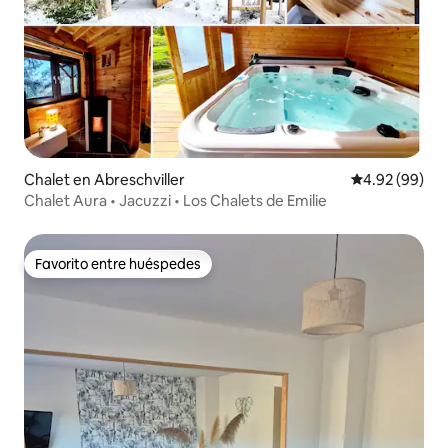
Chalet en Abreschviller
Calificación p
4.92 (99)
Chalet Aura • Jacuzzi • Los Chalets de Emilie
Favorito entre huéspedes
Favorito entre huéspedes