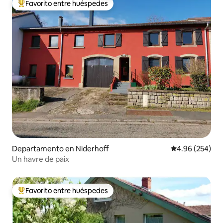
Favorito entre huéspedes
De los mejores en Favorito entre huéspedes
Departamento en Niderhoff
Calificación pr
4.96 (254)
Un havre de paix
Favorito entre huéspedes
De los mejores en Favorito entre huéspedes