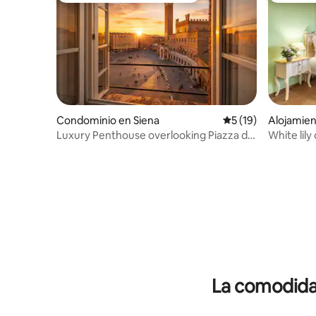
Condominio en Siena
Calificación promed
5 (19)
Alojamien
onteroni 
Luxury Penthouse overlooking Piazza del
White lily
Campo
La comodidad