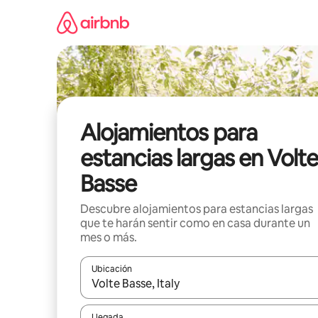
Ir
al
contenido
Alojamientos para
estancias largas en Volt
Basse
Descubre alojamientos para estancias largas
que te harán sentir como en casa durante un
mes o más.
Ubicación
Cuando los resultados estén disponibles, podrás na
Llegada