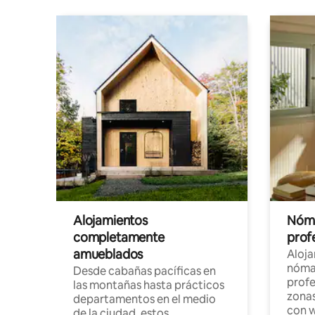
Alojamientos
Nóma
completamente
profe
amueblados
Aloj
nómad
Desde cabañas pacíficas en
profe
las montañas hasta prácticos
zonas
departamentos en el medio
con w
de la ciudad, estos