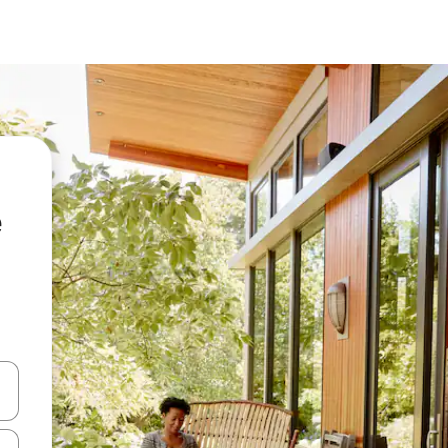
e
vegar usando las teclas de las flechas hacia arriba y hacia abajo, o b