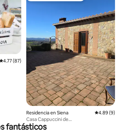
iones
Calificación promedio: 4.77 de 5; 87 evaluaciones
4.77 (87)
Residencia en Siena
Calificación promedio
4.89 (9)
Casa Cappuccini de
s fantásticos
FrancigenaApartments