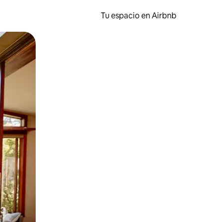
Tu espacio en Airbnb
ien tocando y deslizando la pantalla.