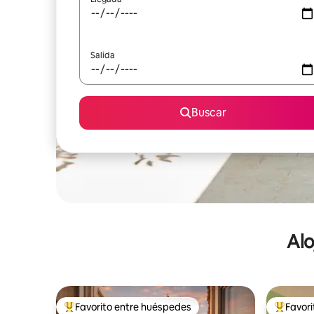
Salida
Buscar
Alo
Favorito entre huéspedes
Favor
De los mejores en Favorito entre huéspedes
De los m