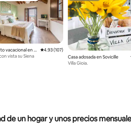
io: 5 de 5; 19 evaluaciones
to vacacional en M
Calificación promedio: 4.93 de 5; 107 evaluac
4.93 (107)
d'Arbia
 con vista su Siena
Casa adosada en Sovicille
Villa Gioia.
 de un hogar y unos precios mensuale