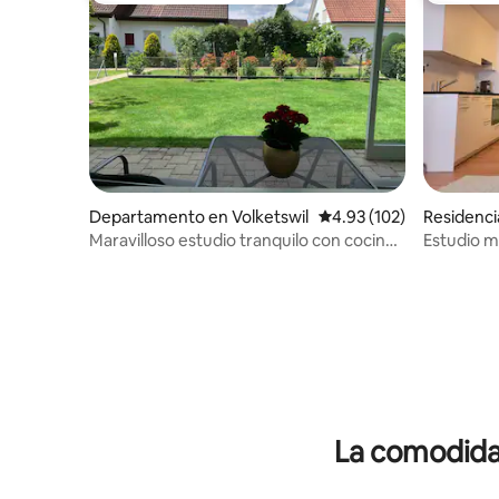
Departamento en Volketswil
Calificación promedio: 
4.93 (102)
Residenc
Maravilloso estudio tranquilo con cocina
Estudio m
y aparcamiento
Zúrich.
La comodidad