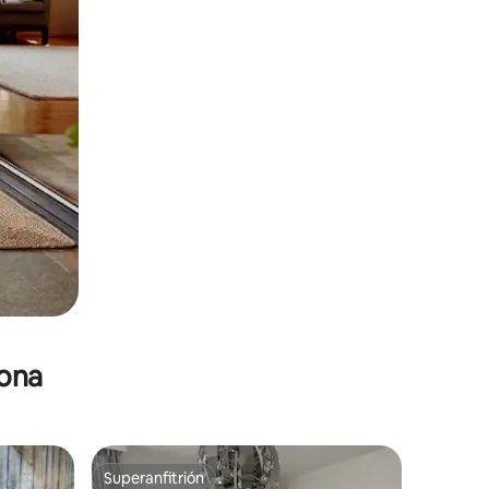
zona
Superanfitrión
Superanfitrión