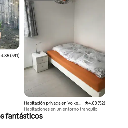
iones
alificación promedio: 4.85 de 5; 591 evaluaciones
4.85 (591)
Habitación privada en Volkets
Calificación promedio:
4.83 (52)
wil
Habitaciones en un entorno tranquilo
s fantásticos