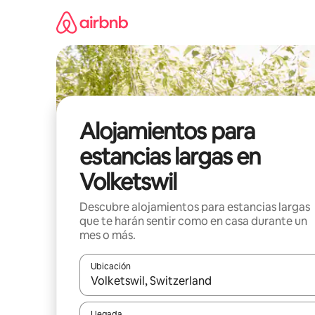
Ir
al
contenido
Alojamientos para
estancias largas en
Volketswil
Descubre alojamientos para estancias largas
que te harán sentir como en casa durante un
mes o más.
Ubicación
Cuando los resultados estén disponibles, podrás na
Llegada