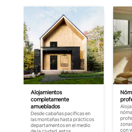
Alojamientos
Nóma
completamente
profe
amueblados
Aloj
nómad
Desde cabañas pacíficas en
profe
las montañas hasta prácticos
zonas
departamentos en el medio
con w
de la ciudad, estos