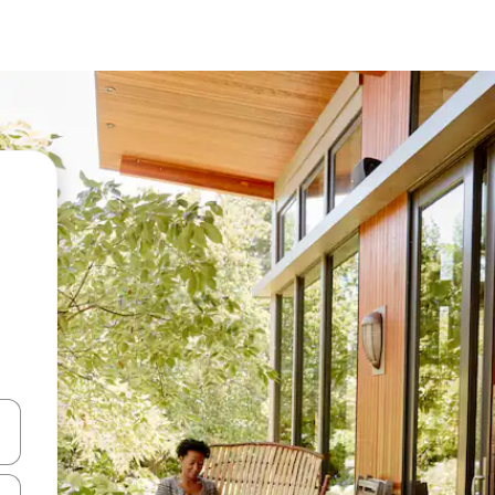
vegar usando las teclas de las flechas hacia arriba y hacia abajo, o b