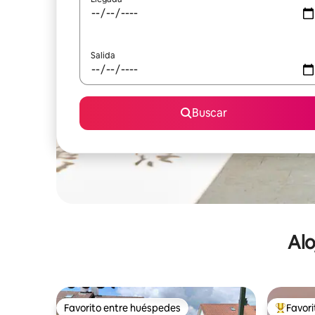
Salida
Buscar
Alo
Favorito entre huéspedes
Favor
Favorito entre huéspedes
De los m