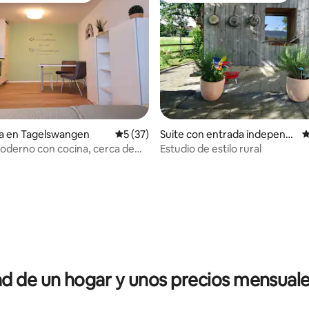
4.93 de 5; 102 evaluaciones
ia en Tagelswangen
Calificación promedio: 5 de 5; 37 evaluac
5 (37)
Suite con entrada independi
C
ente en Uster
oderno con cocina, cerca de
Estudio de estilo rural
 de un hogar y unos precios mensuale