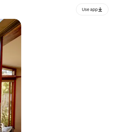
Use app
ien tocando y deslizando la pantalla.