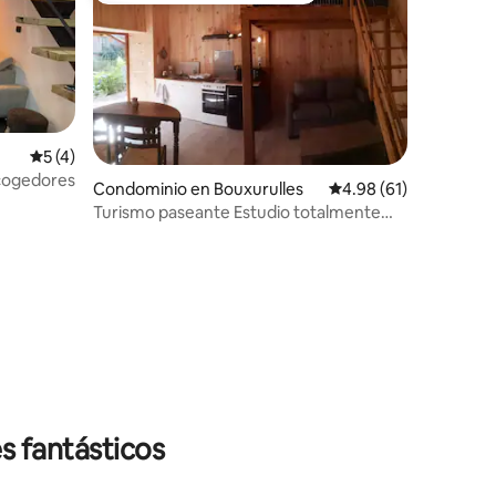
Calificación promedio: 5 de 5; 4 evaluaciones
5 (4)
bles y acogedores
Condominio en Bouxurulles
Calificación promedio:
4.98 (61)
Turismo paseante Estudio totalmente
equipado. 16:00 - 12:00
iones
s fantásticos