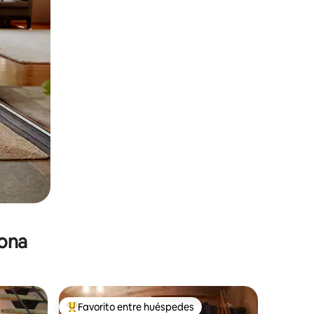
zona
Favorito entre huéspedes
De los mejores en Favorito entre huéspedes