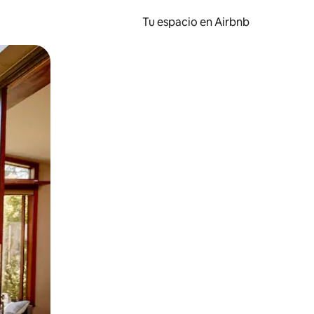
Tu espacio en Airbnb
ien tocando y deslizando la pantalla.