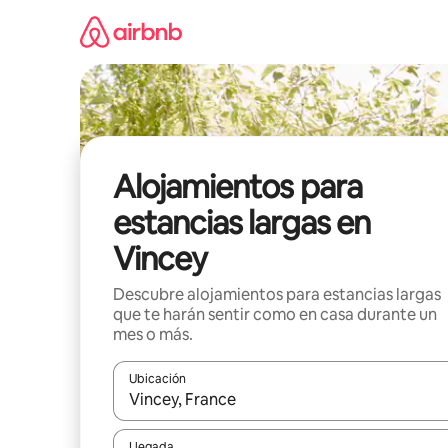
Ir
al
contenido
Alojamientos para
estancias largas en
Vincey
Descubre alojamientos para estancias largas
que te harán sentir como en casa durante un
mes o más.
Ubicación
Cuando los resultados estén disponibles, podrás na
Llegada