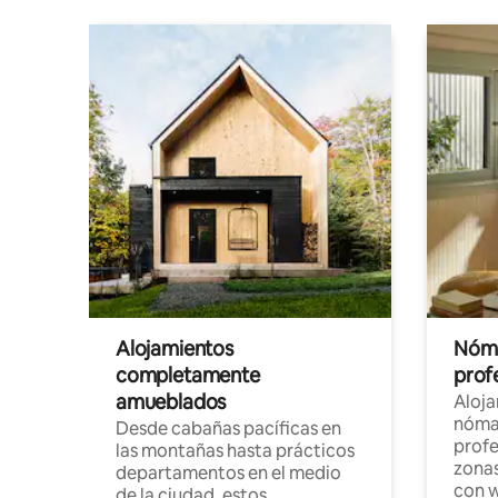
Alojamientos
Nóma
completamente
profe
amueblados
Aloj
nómad
Desde cabañas pacíficas en
profe
las montañas hasta prácticos
zonas
departamentos en el medio
con w
de la ciudad, estos