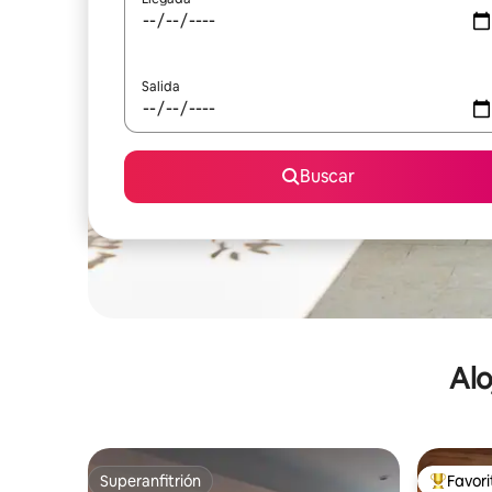
Salida
Buscar
Alo
Superanfitrión
Favor
Superanfitrión
De los m