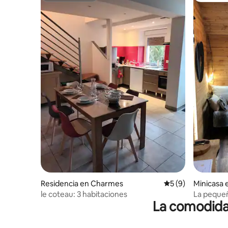
Residencia en Charmes
Calificación prome
5 (9)
Minicasa 
le coteau: 3 habitaciones
La pequeñ
La comodidad
terraza 2