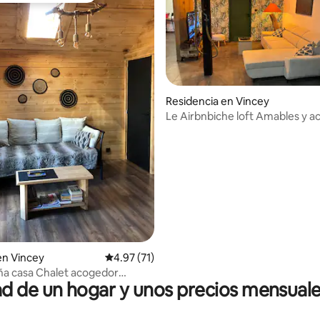
Residencia en Vincey
Le Airbnbiche loft Ama
dio: 5 de 5; 9 evaluaciones
en Vincey
Calificación promedio: 4.97 de 5; 71 evaluac
4.97 (71)
a casa Chalet acogedor
 de un hogar y unos precios mensuale
0 m2