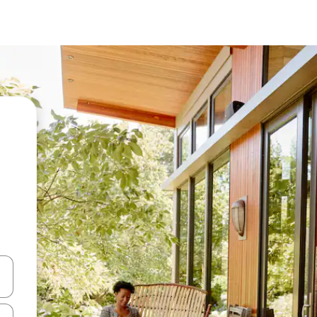
vegar usando las teclas de las flechas hacia arriba y hacia abajo, o b