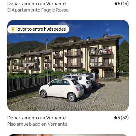
Departamento en Vernante
Calificaci
5 (16)
El Apartamento Faggio Rosso
Favorito entre huéspedes
De los mejores en Favorito entre huéspedes
Departamento en Vernante
Calificaci
5 (52)
Piso amueblado en Vernante