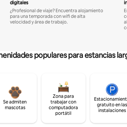
digitales
i
¿Profesional de viaje? Encuentra alojamiento
E
para una temporada con wifi de alta
c
velocidad y área de trabajo.
a
c
enidades populares para estancias lar
Zona para
Estacionamien
Se admiten
trabajar con
gratuito en la
mascotas
computadora
instalaciones
portátil