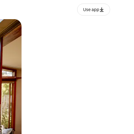
Use app
ien tocando y deslizando la pantalla.