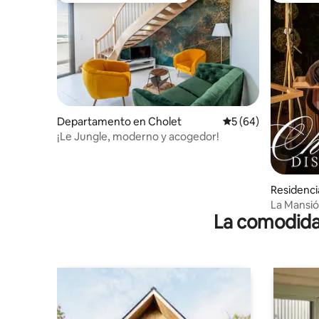
Departamento en Cholet
Calificación promed
5 (64)
¡Le Jungle, moderno y acogedor!
Residenci
La Mansió
La comodidad