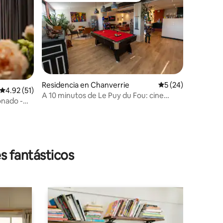
Residencia en Chanverrie
Calificación promed
5 (24)
Calificación promedio: 4.92 de 5; 51 evaluaciones
4.92 (51)
A 10 minutos de Le Puy du Fou: cine
ionado -
privado, spa, billar.
iones
s fantásticos