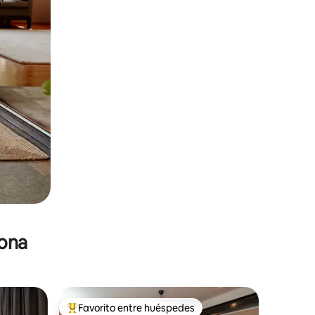
zona
Favorito entre huéspedes
De los mejores en Favorito entre huéspedes