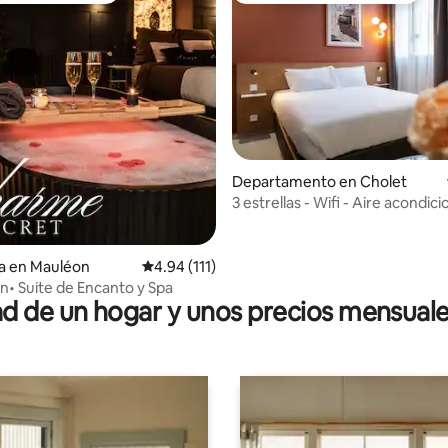
io: 5 de 5; 64 evaluaciones
Departamento en Cholet
3 estrellas - Wifi - Aire acondic
Centro 6
a en Mauléon
Calificación promedio: 4.94 de 5; 111 evaluac
4.94 (111)
n• Suite de Encanto y Spa
 de un hogar y unos precios mensuale