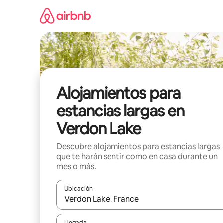
Ir
al
contenido
Alojamientos para
estancias largas en
Verdon Lake
Descubre alojamientos para estancias largas
que te harán sentir como en casa durante un
mes o más.
Ubicación
Cuando los resultados estén disponibles, podrás na
Llegada