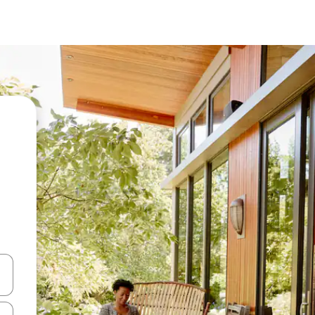
vegar usando las teclas de las flechas hacia arriba y hacia abajo, o b