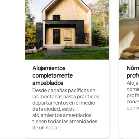
Alojamientos
Nóma
completamente
profe
amueblados
Aloj
nómad
Desde cabañas pacíficas en
profe
las montañas hasta prácticos
zonas
departamentos en el medio
con w
de la ciudad, estos
alojamientos amueblados
tienen todas las amenidades
de un hogar.