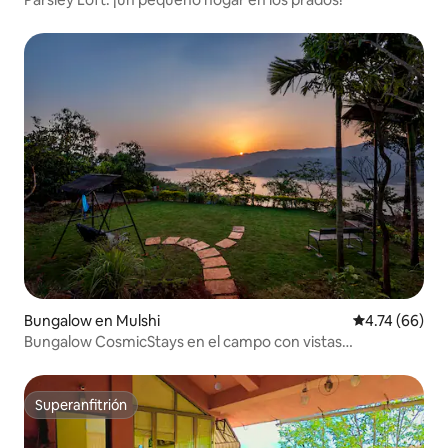
Bungalow en Mulshi
Calificación 
4.74 (66)
Bungalow CosmicStays en el campo con vistas
panorámicas al lago
Superanfitrión
Superanfitrión