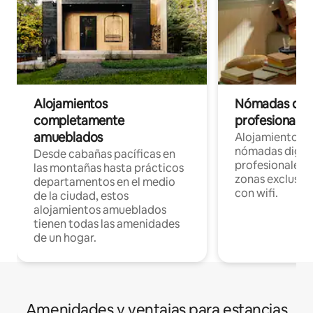
Alojamientos
Nómadas digit
completamente
profesionales 
amueblados
Alojamientos 
nómadas digita
Desde cabañas pacíficas en
profesionales d
las montañas hasta prácticos
zonas exclusiva
departamentos en el medio
con wifi.
de la ciudad, estos
alojamientos amueblados
tienen todas las amenidades
de un hogar.
Amenidades y ventajas para estancias