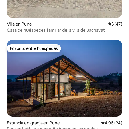
Villa en Pune
Calificaci
5 (47)
Casa de huéspedes familiar de la villa de Bachavat
Favorito entre huéspedes
Favorito entre huéspedes
Estancia en granja en Pune
Calificación p
4.96 (24)
Parsley Loft: ¡un pequeño hogar en los prados!