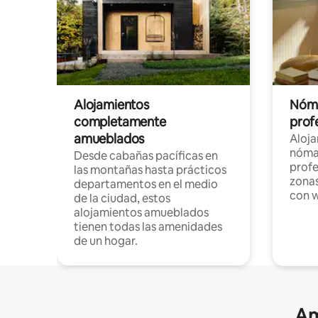
Alojamientos
Nóma
completamente
profe
amueblados
Aloj
nómad
Desde cabañas pacíficas en
profe
las montañas hasta prácticos
zonas
departamentos en el medio
con w
de la ciudad, estos
alojamientos amueblados
tienen todas las amenidades
de un hogar.
Am