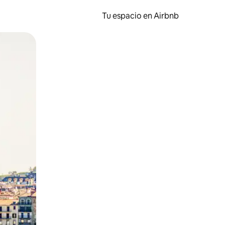
Tu espacio en Airbnb
ien tocando y deslizando la pantalla.