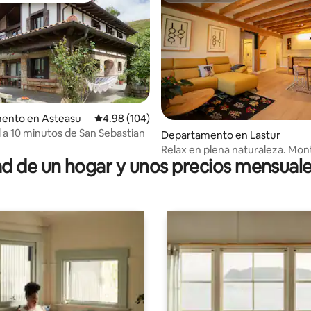
 4.98 de 5; 83 evaluaciones
ento en Asteasu
Calificación promedio: 4.98 de 5; 104 evaluac
4.98 (104)
l a 10 minutos de San Sebastian
Departamento en Lastur
Relax en plena naturaleza. Mon
 de un hogar y unos precios mensuale
en uno