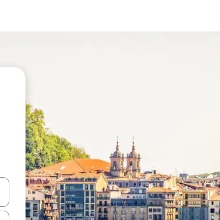
vegar usando las teclas de las flechas hacia arriba y hacia abajo, o b