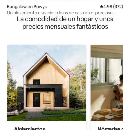
Bungalow en Powys
Calificación pr
4.98 (372)
Un alojamiento espacioso lejos de casa en el precioso
La comodidad de un hogar y unos
centro de Gales
precios mensuales fantásticos
Alojamientos
Nómadas digit