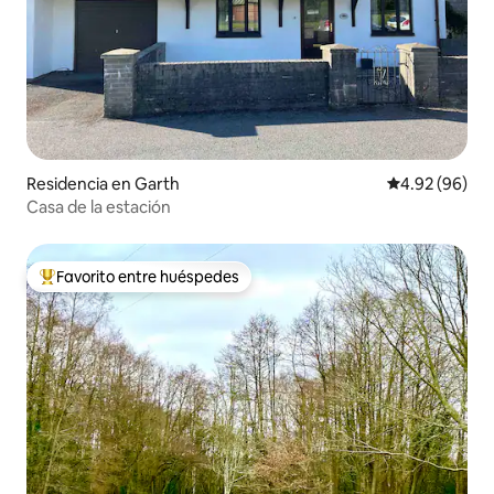
Residencia en Garth
Calificación p
4.92 (96)
Casa de la estación
Favorito entre huéspedes
De los mejores en Favorito entre huéspedes