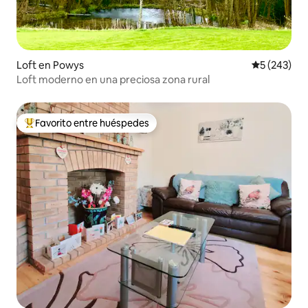
Loft en Powys
Calificació
5 (243)
Loft moderno en una preciosa zona rural
Favorito entre huéspedes
De los mejores en Favorito entre huéspedes