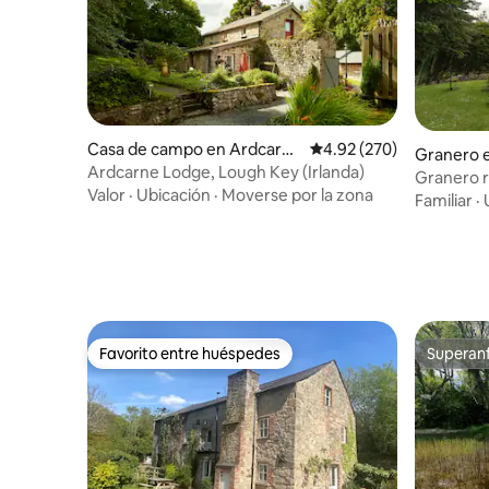
Casa de campo en Ardcarn
Calificación promedio: 
4.92 (270)
Granero 
e, Boyle
Ardcarne Lodge, Lough Key (Irlanda)
Granero r
Valor
·
Ubicación
·
Moverse por la zona
península
Familiar
·
Favorito entre huéspedes
Superanf
Favorito entre huéspedes
Superanf