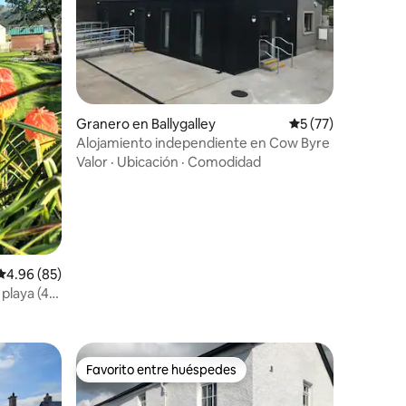
iones
Granero en Ballygalley
Calificación prome
5 (77)
Alojamiento independiente en Cow Byre
Valor
·
Ubicación
·
Comodidad
Calificación promedio: 4.96 de 5; 85 evaluaciones
4.96 (85)
 playa (4
Favorito entre huéspedes
Favorito entre huéspedes