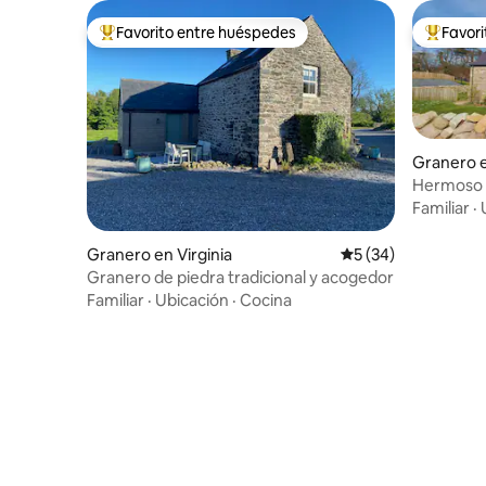
Favorito entre huéspedes
Favor
De los mejores en Favorito entre huéspedes
De los m
Granero 
Hermoso 
Entre el 
Familiar
·
Granero en Virginia
Calificación promed
5 (34)
Granero de piedra tradicional y acogedor
Familiar
·
Ubicación
·
Cocina