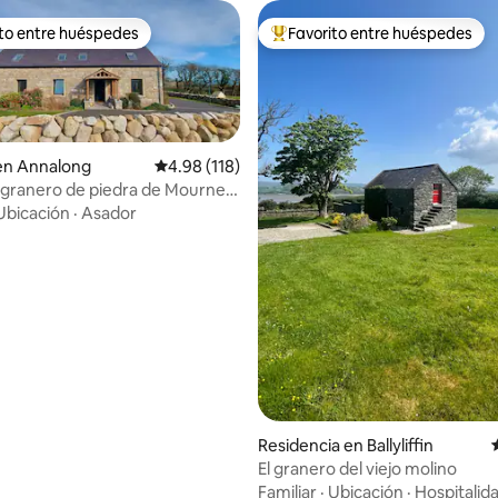
ito entre huéspedes
Favorito entre huéspedes
ejores en Favorito entre huéspedes
De los mejores en Favorito ent
en Annalong
Calificación promedio: 4.98 de 5; 118 evaluac
4.98 (118)
granero de piedra de Mourne.
1% más popular en Airbnb
Ubicación
·
Asador
io: 5 de 5; 34 evaluaciones
Residencia en Ballyliffin
El granero del viejo molino
Familiar
·
Ubicación
·
Hospitalid