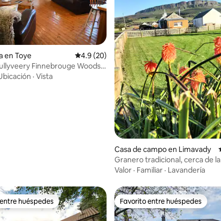
a en Toye
Calificación promedio: 4.9 de 5; 20 evaluac
4.9 (20)
4.87 de 5; 488 evaluaciones
ullyveery Finnebrouge Woods
 Tronos
Ubicación
·
Vista
Casa de campo en Limavady
Granero tradicional, cerca de la
millas)
Valor
·
Familiar
·
Lavandería
 entre huéspedes
Favorito entre huéspedes
 entre huéspedes
Favorito entre huéspedes