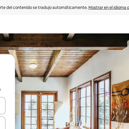
rte del contenido se tradujo automáticamente. 
Mostrar en el idioma o
b
vegar usando las teclas de las flechas hacia arriba y hacia abajo, o b