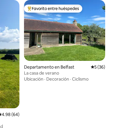
Favorito entre huéspedes
re huéspedes
De los mejores en Favorito entre huéspedes
iones
Departamento en Belfast
Calificación promed
5 (36)
La casa de verano
Ubicación
·
Decoración
·
Ciclismo
Calificación promedio: 4.98 de 5; 64 evaluaciones
4.98 (64)
ad