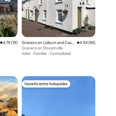
iones
Calificación promedio: 4.79 de 5; 19 evaluaciones
4.79 (19)
Granero en Lisburn and Castl
Calificación promedio:
4.93 (95)
ereagh
Granero en Streamville
Valor
·
Familiar
·
Comodidad
Favorito entre huéspedes
Favorito entre huéspedes