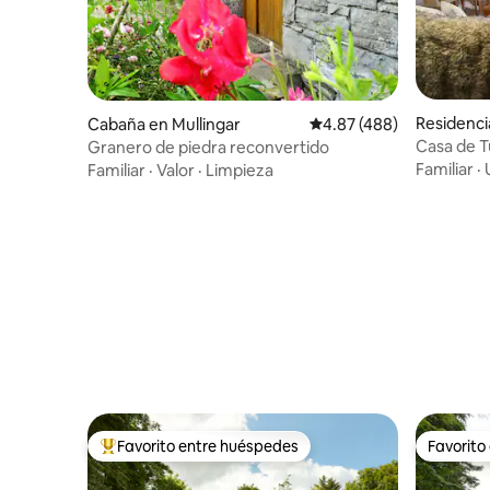
Residenci
Cabaña en Mullingar
Calificación promedio: 
4.87 (488)
Casa de T
Granero de piedra reconvertido
Juego de
Familiar
·
Familiar
·
Valor
·
Limpieza
Favorito entre huéspedes
Favorito
De los mejores en Favorito entre huéspedes
Favorito