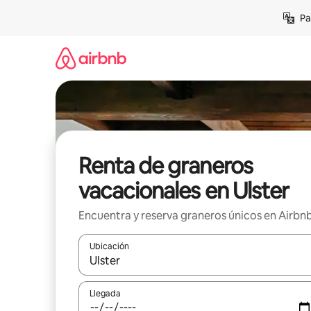
Ir
Pa
al
contenido
Renta de graneros
vacacionales en Ulster
Encuentra y reserva graneros únicos en Airbn
Ubicación
Cuando los resultados estén disponibles, podrás na
Llegada