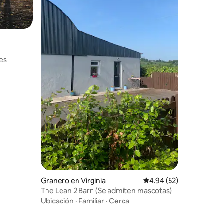
iones
es
Granero en Virginia
Calificación promedio:
4.94 (52)
The Lean 2 Barn (Se admiten mascotas)
Ubicación
·
Familiar
·
Cerca