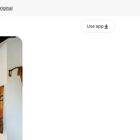
riginal
Use app
ien tocando y deslizando la pantalla.