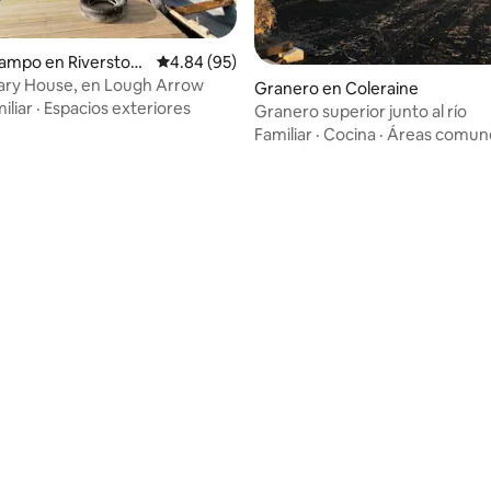
campo en Riverstow
Calificación promedio: 4.84 de 5; 95 evaluac
4.84 (95)
ary House, en Lough Arrow
 4.88 de 5; 57 evaluaciones
Granero en Coleraine
iliar
·
Espacios exteriores
Granero superior junto al río
Familiar
·
Cocina
·
Áreas comun