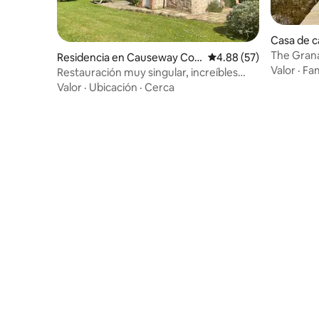
Casa de 
n
The Gran
Residencia en Causeway Coa
Calificación promedio:
4.88 (57)
Valor
·
Fam
st and Glens
Restauración muy singular, increíbles
terrenos apartados
Valor
·
Ubicación
·
Cerca