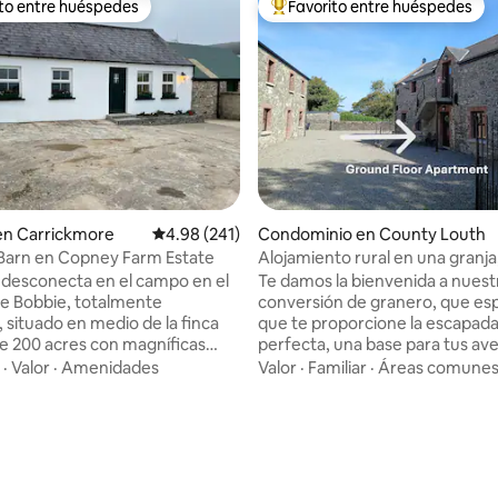
ito entre huéspedes
Favorito entre huéspedes
ejores en Favorito entre huéspedes
De los mejores en Favorito ent
en Carrickmore
Calificación promedio: 4.98 de 5; 241 evaluac
4.98 (241)
Condominio en County Louth
 Barn en Copney Farm Estate
Alojamiento rural en una granja
departamento en planta baja
y desconecta en el campo en el
Te damos la bienvenida a nuest
e Bobbie, totalmente
conversión de granero, que e
 situado en medio de la finca
que te proporcione la escapad
 200 acres con magníficas
perfecta, una base para tus av
odo el horizonte. Incluye
el campo o una cama después 
·
Valor
·
Amenidades
Valor
·
Familiar
·
Áreas comune
n de estrellas, ya que la
explorar pueblos y ciudades ce
ción lumínica mínima ofrece
Ubicado en una granja lechera 
4.99 de 5; 117 evaluaciones
as impresionantes de las
funcionamiento, el granero se 
de arriba. El granero de Bobbie
en 2019 en 2 apartamentos se
ncluye un patio privado con
con capacidad para un máximo
ara que los huéspedes disfruten.
personas. Este anuncio es para 