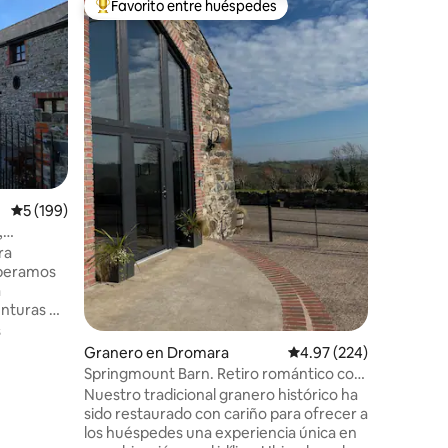
Favorito entre huéspedes
Favor
re huéspedes
De los mejores en Favorito entre huéspedes
De los 
The Dream
Meath.
Esta es u
granero moderno
Contiene
de estar,
privado. En junio de 2017 se añadió una
Valor
·
Fa
segunda s
granja y 
vestíbulo
baño. Ten
iones
Calificación promedio: 5 de 5; 199 evaluaciones
5 (199)
perímetr
protegid
,
Company.
ra
lugar sencillo. Una vez fu
speramos
exteriore
a
cálido y 
enturas en
de
s
rcanos.
Granero en Dromara
Calificación promedio: 
4.97 (224)
en
Springmount Barn. Retiro romántico con
convirtió
jacuzzi
Nuestro tradicional granero histórico ha
parados
sido restaurado con cariño para ofrecer a
 de 4
los huéspedes una experiencia única en
el