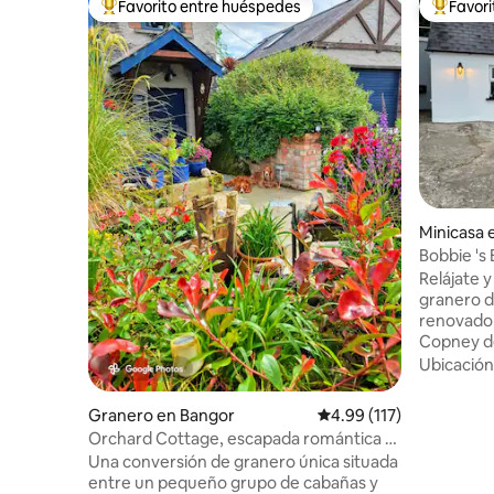
Favorito entre huéspedes
Favor
De los mejores en Favorito entre huéspedes
De los m
Minicasa 
Bobbie 's
Relájate 
granero d
renovado,
Copney de
vistas a t
Ubicación
observació
contamina
Granero en Bangor
Calificación promedio: 
4.99 (117)
unas vist
Orchard Cottage, escapada romántica al
estrellas 
campo
Una conversión de granero única situada
también i
entre un pequeño grupo de cabañas y
jacuzzi p