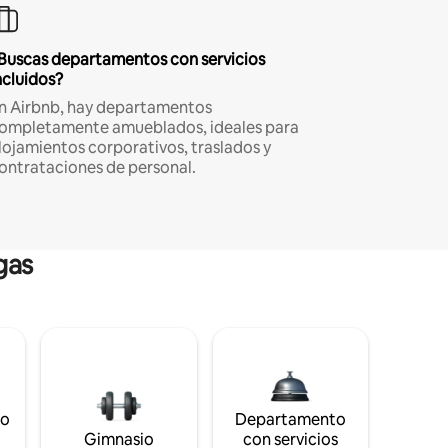
Buscas departamentos con servicios
ncluidos?
n Airbnb, hay departamentos
ompletamente amueblados, ideales para
lojamientos corporativos, traslados y
ontrataciones de personal.
gas
to
Departamento
s
Gimnasio
con servicios