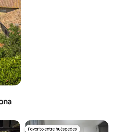
zona
Favorito entre huéspedes
re huéspedes
Favorito entre huéspedes