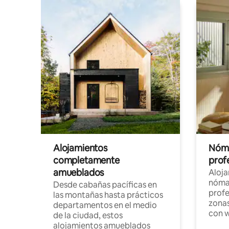
Alojamientos
Nóma
completamente
profe
amueblados
Aloj
nómad
Desde cabañas pacíficas en
profe
las montañas hasta prácticos
zonas
departamentos en el medio
con w
de la ciudad, estos
alojamientos amueblados