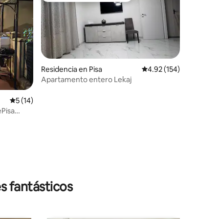
Residencia en Pisa
Calificación promedio: 
4.92 (154)
Apartamento entero Lekaj
iones
Calificación promedio: 5 de 5; 14 evaluaciones
5 (14)
ePisa
s fantásticos