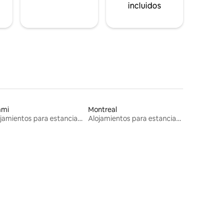
incluidos
ami
Montreal
Alojamientos para estancias largas
Alojamientos para estancias largas