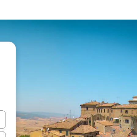
vegar usando las teclas de las flechas hacia arriba y hacia abajo, o b