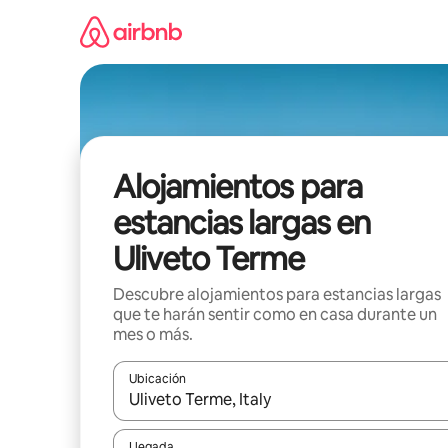
Ir
al
contenido
Alojamientos para
estancias largas en
Uliveto Terme
Descubre alojamientos para estancias largas
que te harán sentir como en casa durante un
mes o más.
Ubicación
Cuando los resultados estén disponibles, podrás na
Llegada