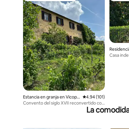
Residenci
Casa inde
con plaza
Estancia en granja en Vicopis
Calificación promedio: 
4.94 (101)
ano
Convento del siglo XVII reconvertido con
La comodidad
olivar