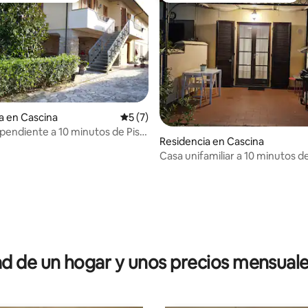
a en Cascina
Calificación promedio: 5 de 5; 7 evaluac
5 (7)
pendiente a 10 minutos de Pisa
Residencia en Cascina
 de aparcamiento
Casa unifamiliar a 10 minutos d
privado aparc
4.94 de 5; 101 evaluaciones
 de un hogar y unos precios mensuale