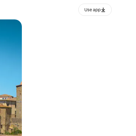
Use app
ien tocando y deslizando la pantalla.